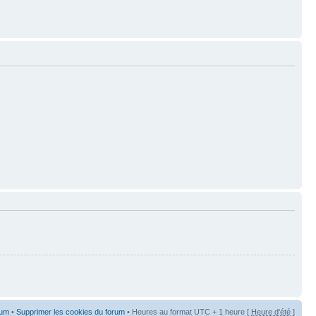
rum
•
Supprimer les cookies du forum
• Heures au format UTC + 1 heure [
Heure d'été
]