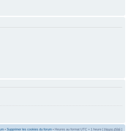
rum
•
Supprimer les cookies du forum
• Heures au format UTC + 1 heure [
Heure d'été
]