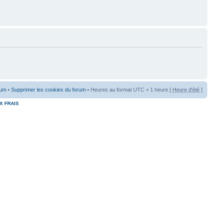
rum
•
Supprimer les cookies du forum
• Heures au format UTC + 1 heure [
Heure d'été
]
X FRAIS