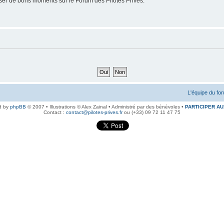
er de bons moments sur le Forum des Pilotes Privés.
L'équipe du fo
d by
phpBB
© 2007 • Illustrations © Alex Zainal • Administré par des bénévoles •
PARTICIPER AU
Contact :
contact@pilotes-prives.fr
ou (+33) 09 72 11 47 75