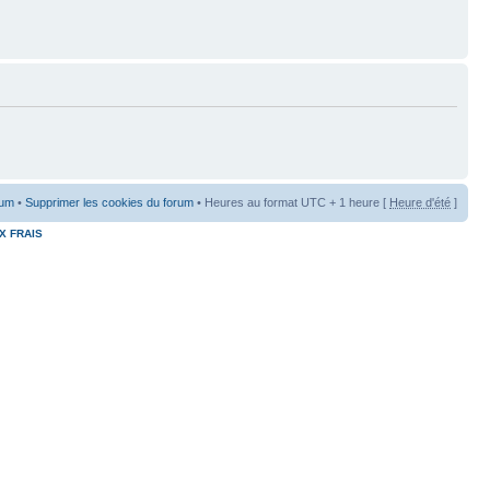
rum
•
Supprimer les cookies du forum
• Heures au format UTC + 1 heure [
Heure d'été
]
X FRAIS