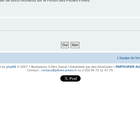
er de bons moments sur le Forum des Pilotes Privés.
L'équipe du fo
d by
phpBB
© 2007 • Illustrations © Alex Zainal • Administré par des bénévoles •
PARTICIPER AU
Contact :
contact@pilotes-prives.fr
ou (+33) 09 72 11 47 75