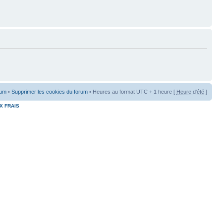
rum
•
Supprimer les cookies du forum
• Heures au format UTC + 1 heure [
Heure d'été
]
X FRAIS