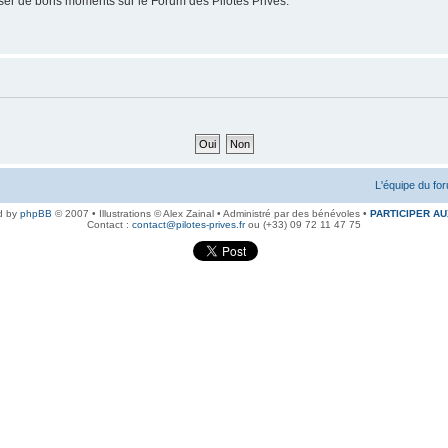
er de bons moments sur le Forum des Pilotes Privés.
L'équipe du fo
d by
phpBB
© 2007 • Illustrations © Alex Zainal • Administré par des bénévoles •
PARTICIPER AU
Contact :
contact@pilotes-prives.fr
ou (+33) 09 72 11 47 75