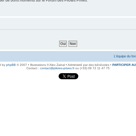
er de bons moments sur le Forum des Pilotes Privés.
L'équipe du fo
d by
phpBB
© 2007 • Illustrations © Alex Zainal • Administré par des bénévoles •
PARTICIPER AU
Contact :
contact@pilotes-prives.fr
ou (+33) 09 72 11 47 75