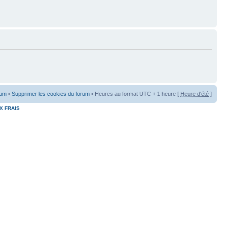
rum
•
Supprimer les cookies du forum
• Heures au format UTC + 1 heure [
Heure d'été
]
X FRAIS