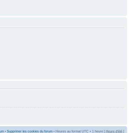
rum
•
Supprimer les cookies du forum
• Heures au format UTC + 1 heure [
Heure d'été
]