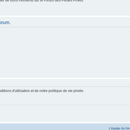
er de bons moments sur le Forum des Pilotes Privés.
orum.
ions d'utilisation et de notre politique de vie privée.
L'équipe du fo