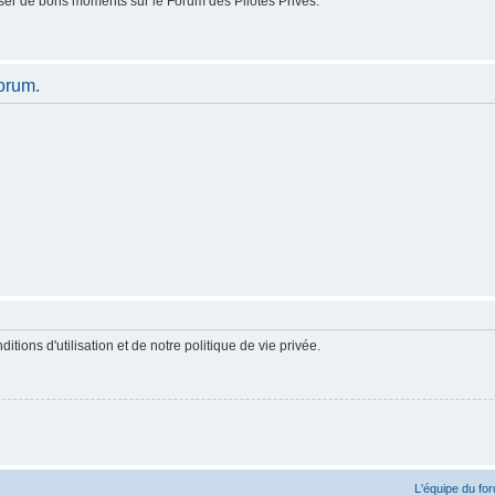
er de bons moments sur le Forum des Pilotes Privés.
orum.
ions d'utilisation et de notre politique de vie privée.
L'équipe du fo