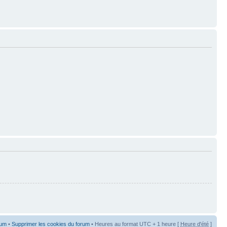
rum
•
Supprimer les cookies du forum
• Heures au format UTC + 1 heure [
Heure d'été
]