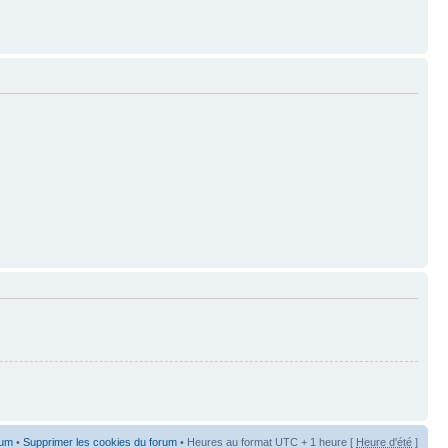
rum
•
Supprimer les cookies du forum
• Heures au format UTC + 1 heure [
Heure d'été
]