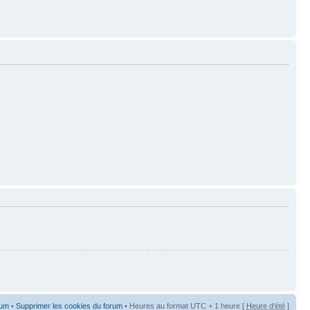
rum
•
Supprimer les cookies du forum
• Heures au format UTC + 1 heure [
Heure d'été
]