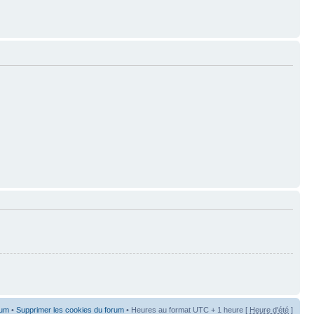
rum
•
Supprimer les cookies du forum
• Heures au format UTC + 1 heure [
Heure d'été
]