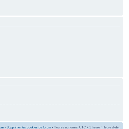
rum
•
Supprimer les cookies du forum
• Heures au format UTC + 1 heure [
Heure d'été
]