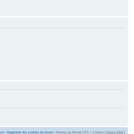
rum
•
Supprimer les cookies du forum
• Heures au format UTC + 1 heure [
Heure d'été
]