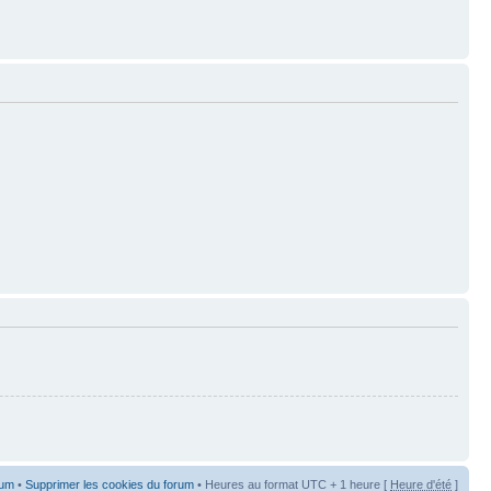
rum
•
Supprimer les cookies du forum
• Heures au format UTC + 1 heure [
Heure d'été
]