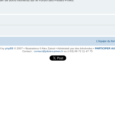
er de bons moments sur le Forum des Pilotes Privés.
L'équipe du fo
d by
phpBB
© 2007 • Illustrations © Alex Zainal • Administré par des bénévoles •
PARTICIPER AU
Contact :
contact@pilotes-prives.fr
ou (+33) 09 72 11 47 75