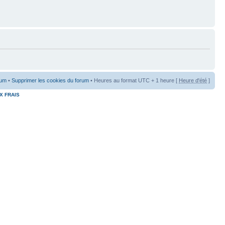
rum
•
Supprimer les cookies du forum
• Heures au format UTC + 1 heure [
Heure d'été
]
X FRAIS