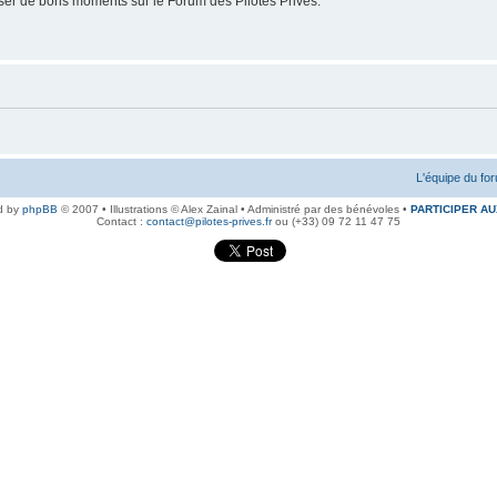
er de bons moments sur le Forum des Pilotes Privés.
L'équipe du fo
d by
phpBB
© 2007 • Illustrations © Alex Zainal • Administré par des bénévoles •
PARTICIPER AU
Contact :
contact@pilotes-prives.fr
ou (+33) 09 72 11 47 75