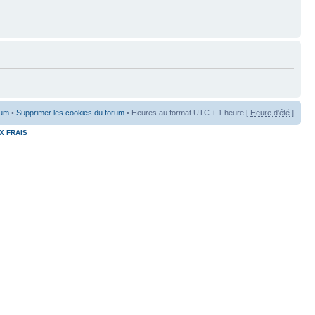
rum
•
Supprimer les cookies du forum
• Heures au format UTC + 1 heure [
Heure d'été
]
X FRAIS