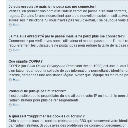
Je suis enregistré mais je ne peux pas me connecter!
Vérifiez, en premier, vos nom d'utilisateur et mot de passe. S'ils sont corrects,
reçues. Certains forums nécessitent que toute nouvelle inscription soit activé
suivez ses instructions. Si vous n'avez pas reçu d'e-mail, il se peut que vous a
Haut
Je me suis enregistré par le passé mais je ne peux plus me connecter?!
Commencez par vérifier vos nom d'utilisateur et mot de passe dans l'e-mail reçu
régulièrement les utilisateurs ne postant pas pour réduire la taille de la base
Haut
Que signifie COPPA?
COPPA (ou
Child Online Privacy and Protection Act
de 1998) est une loi aux E
d'un tuteur légal) pour la collecte de ces informations permettant d'identifie
inscrire, demandez une assistance légale. Notez que l'équipe du forum ne peut
Haut
Pourquoi ne puis-je pas m'inscrire?
Il est possible que le propriétaire du site ait banni votre IP ou interdit le no
l'administrateur pour plus de renseignements.
Haut
A quoi sert “Supprimer les cookies du forum”?
Cela supprime tous les cookies créés par phpBB3 qui conservent votre identific
par l'administrateur. Si vous avez des problèmes de connexion/déconnexion, l