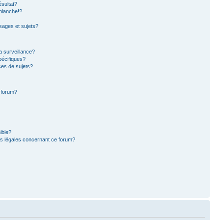
sultat?
blanche!?
ages et sujets?
la surveillance?
pécifiques?
es de sujets?
e forum?
ible?
ns légales concernant ce forum?