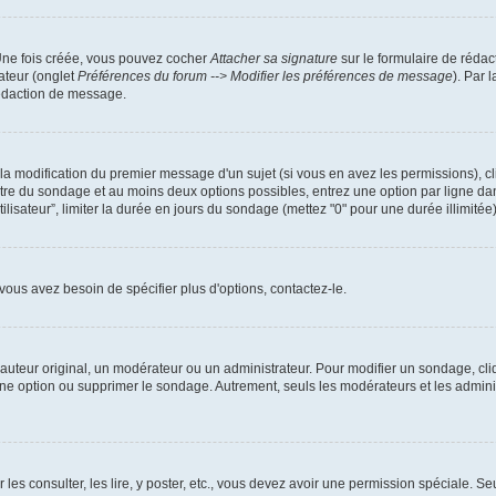
 Une fois créée, vous pouvez cocher
Attacher sa signature
sur le formulaire de rédac
ateur (onglet
Préférences du forum --> Modifier les préférences de message
). Par 
rédaction de message.
u la modification du premier message d'un sujet (si vous en avez les permissions), cl
titre du sondage et au moins deux options possibles, entrez une option par ligne 
tilisateur”, limiter la durée en jours du sondage (mettez "0" pour une durée illimitée)
ous avez besoin de spécifier plus d'options, contactez-le.
uteur original, un modérateur ou un administrateur. Pour modifier un sondage, cli
 une option ou supprimer le sondage. Autrement, seuls les modérateurs et les admin
 les consulter, les lire, y poster, etc., vous devez avoir une permission spéciale. 