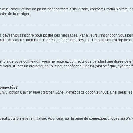
utilisateur et mot de passe sont corrects. S'ils le sont, contactez l'administrateur 
aire de la corriger.
s devez vous inscrire pour poster des messages. Par ailleurs, l'inscription vous pe
mails aux autres membres, l'adhésion à des groupes, etc. L'inscription est rapide et
te
lors de votre connexion, vous ne resterez connecté que pendant une durée déterm
vous utilisez un ordinateur public pour accéder au forum (bibliothèque, cybercafé, u
connectés?
um”, l'option
Cacher mon statut en ligne
. Mettez cette option sur
Oui
ainsi seuls les
ut toutefois être réinitialisé. Pour cela, sur la page de connexion, cliquez sur
J'ai