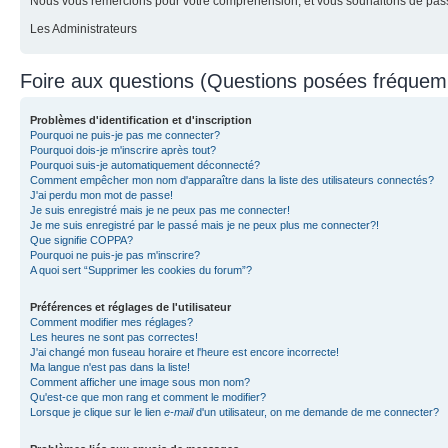
Nous vous remercions pour votre compréhension, et vous souhaitons de pass
Les Administrateurs
Foire aux questions (Questions posées fréque
Problèmes d'identification et d'inscription
Pourquoi ne puis-je pas me connecter?
Pourquoi dois-je m'inscrire après tout?
Pourquoi suis-je automatiquement déconnecté?
Comment empêcher mon nom d'apparaître dans la liste des utilisateurs connectés?
J'ai perdu mon mot de passe!
Je suis enregistré mais je ne peux pas me connecter!
Je me suis enregistré par le passé mais je ne peux plus me connecter?!
Que signifie COPPA?
Pourquoi ne puis-je pas m'inscrire?
A quoi sert “Supprimer les cookies du forum”?
Préférences et réglages de l'utilisateur
Comment modifier mes réglages?
Les heures ne sont pas correctes!
J'ai changé mon fuseau horaire et l'heure est encore incorrecte!
Ma langue n'est pas dans la liste!
Comment afficher une image sous mon nom?
Qu'est-ce que mon rang et comment le modifier?
Lorsque je clique sur le lien
e-mail
d'un utilisateur, on me demande de me connecter?