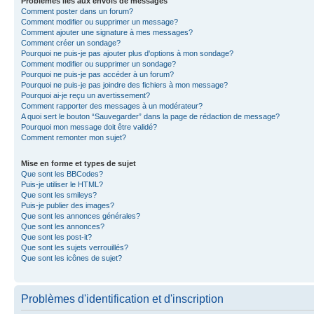
Problèmes liés aux envois de messages
Comment poster dans un forum?
Comment modifier ou supprimer un message?
Comment ajouter une signature à mes messages?
Comment créer un sondage?
Pourquoi ne puis-je pas ajouter plus d'options à mon sondage?
Comment modifier ou supprimer un sondage?
Pourquoi ne puis-je pas accéder à un forum?
Pourquoi ne puis-je pas joindre des fichiers à mon message?
Pourquoi ai-je reçu un avertissement?
Comment rapporter des messages à un modérateur?
A quoi sert le bouton “Sauvegarder” dans la page de rédaction de message?
Pourquoi mon message doit être validé?
Comment remonter mon sujet?
Mise en forme et types de sujet
Que sont les BBCodes?
Puis-je utiliser le HTML?
Que sont les smileys?
Puis-je publier des images?
Que sont les annonces générales?
Que sont les annonces?
Que sont les post-it?
Que sont les sujets verrouillés?
Que sont les icônes de sujet?
Problèmes d'identification et d'inscription