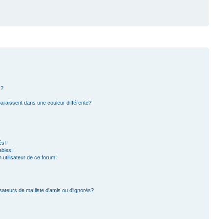
s?
paraissent dans une couleur différente?
és!
ables!
n utilisateur de ce forum!
sateurs de ma liste d'amis ou d'ignorés?