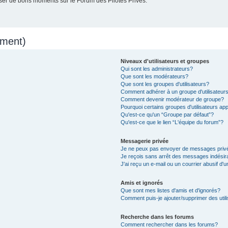
er de bons moments sur le Forum des Pilotes Privés.
mment)
Niveaux d'utilisateurs et groupes
Qui sont les administrateurs?
Que sont les modérateurs?
Que sont les groupes d'utilisateurs?
Comment adhérer à un groupe d'utilisateur
Comment devenir modérateur de groupe?
Pourquoi certains groupes d'utilisateurs ap
Qu'est-ce qu'un “Groupe par défaut”?
Qu'est-ce que le lien “L'équipe du forum”?
Messagerie privée
Je ne peux pas envoyer de messages priv
Je reçois sans arrêt des messages indésir
J'ai reçu un e-mail ou un courrier abusif d'u
Amis et ignorés
Que sont mes listes d'amis et d'ignorés?
Comment puis-je ajouter/supprimer des utili
Recherche dans les forums
Comment rechercher dans les forums?