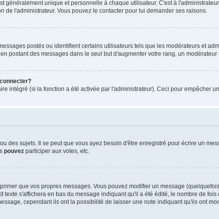
généralement unique et personnelle à chaque utilisateur. C'est à l'administrateur d
sion de l'administrateur. Vous pouvez le contacter pour lui demander ses raisons.
essages postés ou identifient certains utilisateurs tels que les modérateurs et admi
ums en postant des messages dans le seul but d'augmenter votre rang, un modérateu
 connecter?
re intégré (si la fonction a été activée par l'administrateur). Ceci pour empêcher un
 des sujets. Il se peut que vous ayez besoin d'être enregistré pour écrire un mes
us
pouvez
participer aux votes, etc.
pprimer que vos propres messages. Vous pouvez modifier un message (quelquefois d
te s'affichera en bas du message indiquant qu'il a été édité, le nombre de fois qu'
ssage, cependant ils ont la possibilité de laisser une note indiquant qu'ils ont mo