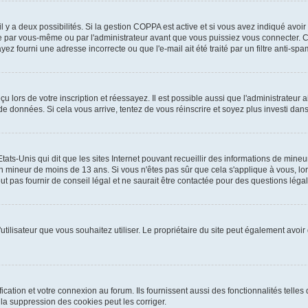
 il y a deux possibilités. Si la gestion COPPA est active et si vous avez indiqué avoir
e par vous-même ou par l'administrateur avant que vous puissiez vous connecter. Cet
yez fourni une adresse incorrecte ou que l'e-mail ait été traité par un filtre anti-spa
 lors de votre inscription et réessayez. Il est possible aussi que l'administrateur a
 de données. Si cela vous arrive, tentez de vous réinscrire et soyez plus investi dans
tats-Unis qui dit que les sites Internet pouvant recueillir des informations de mi
r un mineur de moins de 13 ans. Si vous n'êtes pas sûr que cela s'applique à vous, l
 pas fournir de conseil légal et ne saurait être contactée pour des questions légale
m d'utilisateur que vous souhaitez utiliser. Le propriétaire du site peut également av
ation et votre connexion au forum. Ils fournissent aussi des fonctionnalités telles 
a suppression des cookies peut les corriger.