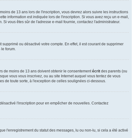
 moins de 13 ans lors de l'inscription, vous devrez alors suivre les instructions
te information est indiquée lors de l'inscription. Si vous avez reçu un e-mail,
m. Si vous êtes sûr de l'adresse e-mail fournie, contactez l'administrateur.
it supprimé ou désactivé votre compte. En effet, il est courant de supprimer
 le forum.
neurs de moins de 13 ans doivent obtenir le consentement
écrit
des parents (ou
orsque vous vous inscrivez, ou au site Internet auquel vous tentez de vous
s de toute sorte, à l'exception de celles soulignées ci-dessous.
oir désactivé l'inscription pour en empêcher de nouvelles. Contactez
que l'enregistrement du statut des messages, lu ou non-lu, si cela a été activé