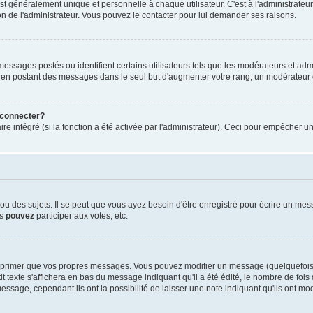
généralement unique et personnelle à chaque utilisateur. C'est à l'administrateur d
sion de l'administrateur. Vous pouvez le contacter pour lui demander ses raisons.
essages postés ou identifient certains utilisateurs tels que les modérateurs et admi
ums en postant des messages dans le seul but d'augmenter votre rang, un modérateu
 connecter?
re intégré (si la fonction a été activée par l'administrateur). Ceci pour empêcher un
 des sujets. Il se peut que vous ayez besoin d'être enregistré pour écrire un mes
us
pouvez
participer aux votes, etc.
pprimer que vos propres messages. Vous pouvez modifier un message (quelquefois d
te s'affichera en bas du message indiquant qu'il a été édité, le nombre de fois qu'
ssage, cependant ils ont la possibilité de laisser une note indiquant qu'ils ont mo