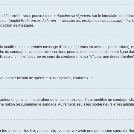
 Une fois créée, vous pouvez cocher
Attacher sa signature
sur le formulaire de rédac
ateur (onglet
Préférences du forum --> Modifier les préférences de message
). Par 
rédaction de message.
u la modification du premier message d'un sujet (si vous en avez les permissions), cl
titre du sondage et au moins deux options possibles, entrez une option par ligne 
tilisateur”, limiter la durée en jours du sondage (mettez "0" pour une durée illimitée)
ous avez besoin de spécifier plus d'options, contactez-le.
uteur original, un modérateur ou un administrateur. Pour modifier un sondage, cli
 une option ou supprimer le sondage. Autrement, seuls les modérateurs et les admin
 les consulter, les lire, y poster, etc., vous devez avoir une permission spéciale. 