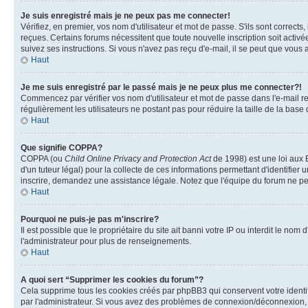
Je suis enregistré mais je ne peux pas me connecter!
Vérifiez, en premier, vos nom d'utilisateur et mot de passe. S'ils sont corrects,
reçues. Certains forums nécessitent que toute nouvelle inscription soit activé
suivez ses instructions. Si vous n'avez pas reçu d'e-mail, il se peut que vous a
Haut
Je me suis enregistré par le passé mais je ne peux plus me connecter?!
Commencez par vérifier vos nom d'utilisateur et mot de passe dans l'e-mail reçu
régulièrement les utilisateurs ne postant pas pour réduire la taille de la base
Haut
Que signifie COPPA?
COPPA (ou
Child Online Privacy and Protection Act
de 1998) est une loi aux E
d'un tuteur légal) pour la collecte de ces informations permettant d'identifie
inscrire, demandez une assistance légale. Notez que l'équipe du forum ne peut
Haut
Pourquoi ne puis-je pas m'inscrire?
Il est possible que le propriétaire du site ait banni votre IP ou interdit le no
l'administrateur pour plus de renseignements.
Haut
A quoi sert “Supprimer les cookies du forum”?
Cela supprime tous les cookies créés par phpBB3 qui conservent votre identific
par l'administrateur. Si vous avez des problèmes de connexion/déconnexion, l