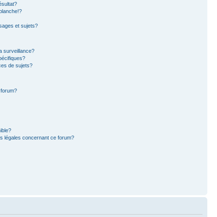
sultat?
blanche!?
ages et sujets?
la surveillance?
pécifiques?
es de sujets?
e forum?
ible?
ns légales concernant ce forum?