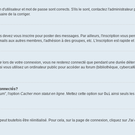
utilisateur et mot de passe sont corrects. S'ils le sont, contactez l'administrateur 
aire de la corriger.
s devez vous inscrire pour poster des messages. Par ailleurs, l'inscription vous pe
mails aux autres membres, l'adhésion à des groupes, etc. L'inscription est rapide et
te
lors de votre connexion, vous ne resterez connecté que pendant une durée déterm
vous utilisez un ordinateur public pour accéder au forum (bibliothèque, cybercafé, u
connectés?
um”, l'option
Cacher mon statut en ligne
. Mettez cette option sur
Oui
ainsi seuls les
ut toutefois être réinitialisé. Pour cela, sur la page de connexion, cliquez sur
J'ai