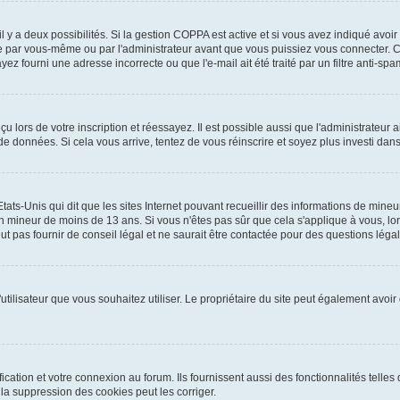
 il y a deux possibilités. Si la gestion COPPA est active et si vous avez indiqué avoir
e par vous-même ou par l'administrateur avant que vous puissiez vous connecter. Cet
yez fourni une adresse incorrecte ou que l'e-mail ait été traité par un filtre anti-spa
 lors de votre inscription et réessayez. Il est possible aussi que l'administrateur a
 de données. Si cela vous arrive, tentez de vous réinscrire et soyez plus investi dans
tats-Unis qui dit que les sites Internet pouvant recueillir des informations de mi
r un mineur de moins de 13 ans. Si vous n'êtes pas sûr que cela s'applique à vous, l
 pas fournir de conseil légal et ne saurait être contactée pour des questions légale
m d'utilisateur que vous souhaitez utiliser. Le propriétaire du site peut également av
ation et votre connexion au forum. Ils fournissent aussi des fonctionnalités telles 
a suppression des cookies peut les corriger.