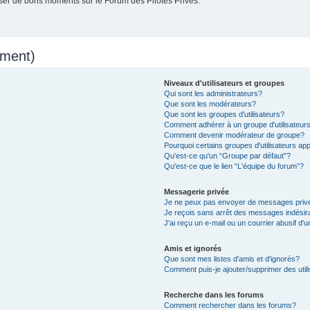
er de bons moments sur le Forum des Pilotes Privés.
mment)
Niveaux d'utilisateurs et groupes
Qui sont les administrateurs?
Que sont les modérateurs?
Que sont les groupes d'utilisateurs?
Comment adhérer à un groupe d'utilisateur
Comment devenir modérateur de groupe?
Pourquoi certains groupes d'utilisateurs ap
Qu'est-ce qu'un “Groupe par défaut”?
Qu'est-ce que le lien “L'équipe du forum”?
Messagerie privée
Je ne peux pas envoyer de messages priv
Je reçois sans arrêt des messages indésir
J'ai reçu un e-mail ou un courrier abusif d'u
Amis et ignorés
Que sont mes listes d'amis et d'ignorés?
Comment puis-je ajouter/supprimer des utili
Recherche dans les forums
Comment rechercher dans les forums?