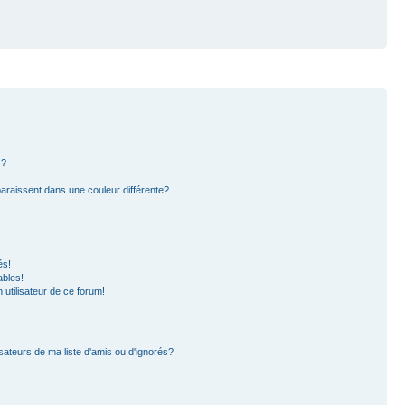
s?
paraissent dans une couleur différente?
és!
ables!
n utilisateur de ce forum!
sateurs de ma liste d'amis ou d'ignorés?