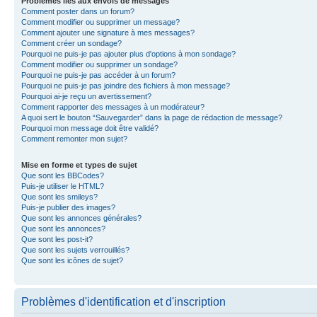
Problèmes liés aux envois de messages
Comment poster dans un forum?
Comment modifier ou supprimer un message?
Comment ajouter une signature à mes messages?
Comment créer un sondage?
Pourquoi ne puis-je pas ajouter plus d'options à mon sondage?
Comment modifier ou supprimer un sondage?
Pourquoi ne puis-je pas accéder à un forum?
Pourquoi ne puis-je pas joindre des fichiers à mon message?
Pourquoi ai-je reçu un avertissement?
Comment rapporter des messages à un modérateur?
A quoi sert le bouton “Sauvegarder” dans la page de rédaction de message?
Pourquoi mon message doit être validé?
Comment remonter mon sujet?
Mise en forme et types de sujet
Que sont les BBCodes?
Puis-je utiliser le HTML?
Que sont les smileys?
Puis-je publier des images?
Que sont les annonces générales?
Que sont les annonces?
Que sont les post-it?
Que sont les sujets verrouillés?
Que sont les icônes de sujet?
Problèmes d'identification et d'inscription