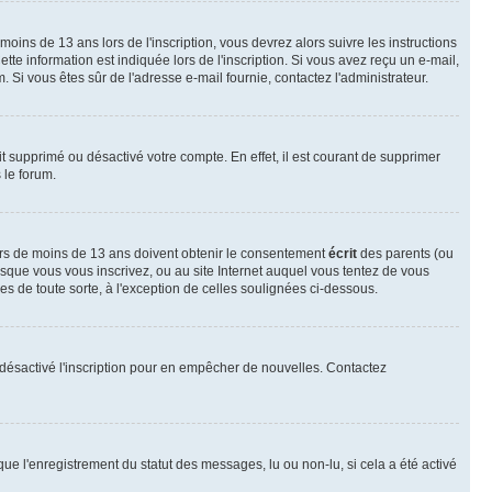
 moins de 13 ans lors de l'inscription, vous devrez alors suivre les instructions
te information est indiquée lors de l'inscription. Si vous avez reçu un e-mail,
m. Si vous êtes sûr de l'adresse e-mail fournie, contactez l'administrateur.
it supprimé ou désactivé votre compte. En effet, il est courant de supprimer
 le forum.
neurs de moins de 13 ans doivent obtenir le consentement
écrit
des parents (ou
orsque vous vous inscrivez, ou au site Internet auquel vous tentez de vous
s de toute sorte, à l'exception de celles soulignées ci-dessous.
oir désactivé l'inscription pour en empêcher de nouvelles. Contactez
que l'enregistrement du statut des messages, lu ou non-lu, si cela a été activé