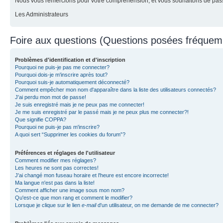
Nous vous remercions pour votre compréhension, et vous souhaitons de pass
Les Administrateurs
Foire aux questions (Questions posées fréque
Problèmes d'identification et d'inscription
Pourquoi ne puis-je pas me connecter?
Pourquoi dois-je m'inscrire après tout?
Pourquoi suis-je automatiquement déconnecté?
Comment empêcher mon nom d'apparaître dans la liste des utilisateurs connectés?
J'ai perdu mon mot de passe!
Je suis enregistré mais je ne peux pas me connecter!
Je me suis enregistré par le passé mais je ne peux plus me connecter?!
Que signifie COPPA?
Pourquoi ne puis-je pas m'inscrire?
A quoi sert “Supprimer les cookies du forum”?
Préférences et réglages de l'utilisateur
Comment modifier mes réglages?
Les heures ne sont pas correctes!
J'ai changé mon fuseau horaire et l'heure est encore incorrecte!
Ma langue n'est pas dans la liste!
Comment afficher une image sous mon nom?
Qu'est-ce que mon rang et comment le modifier?
Lorsque je clique sur le lien
e-mail
d'un utilisateur, on me demande de me connecter?