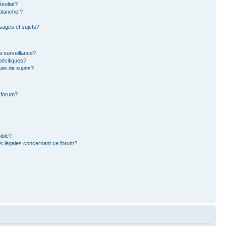
sultat?
blanche!?
ages et sujets?
la surveillance?
pécifiques?
es de sujets?
e forum?
ible?
ns légales concernant ce forum?