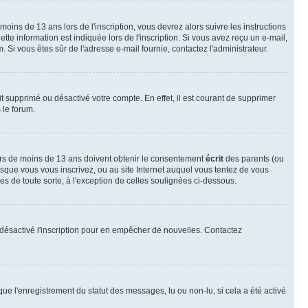
 moins de 13 ans lors de l'inscription, vous devrez alors suivre les instructions
te information est indiquée lors de l'inscription. Si vous avez reçu un e-mail,
m. Si vous êtes sûr de l'adresse e-mail fournie, contactez l'administrateur.
it supprimé ou désactivé votre compte. En effet, il est courant de supprimer
 le forum.
neurs de moins de 13 ans doivent obtenir le consentement
écrit
des parents (ou
orsque vous vous inscrivez, ou au site Internet auquel vous tentez de vous
s de toute sorte, à l'exception de celles soulignées ci-dessous.
oir désactivé l'inscription pour en empêcher de nouvelles. Contactez
que l'enregistrement du statut des messages, lu ou non-lu, si cela a été activé