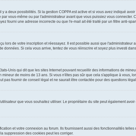
 il y a deux possibilités. Si la gestion COPPA est active et si vous avez indiqué avoir
e par vous-même ou par l'administrateur avant que vous puissiez vous connecter. Cet
yez fourni une adresse incorrecte ou que l'e-mail ait été traité par un filtre anti-spa
 lors de votre inscription et réessayez. Il est possible aussi que l'administrateur a
 de données. Si cela vous arrive, tentez de vous réinscrire et soyez plus investi dans
tats-Unis qui dit que les sites Internet pouvant recueillir des informations de mi
r un mineur de moins de 13 ans. Si vous n'êtes pas sûr que cela s'applique à vous, l
 pas fournir de conseil légal et ne saurait être contactée pour des questions légale
m d'utilisateur que vous souhaitez utiliser. Le propriétaire du site peut également av
ation et votre connexion au forum. Ils fournissent aussi des fonctionnalités telles 
a suppression des cookies peut les corriger.