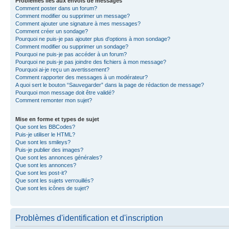
Problèmes liés aux envois de messages
Comment poster dans un forum?
Comment modifier ou supprimer un message?
Comment ajouter une signature à mes messages?
Comment créer un sondage?
Pourquoi ne puis-je pas ajouter plus d'options à mon sondage?
Comment modifier ou supprimer un sondage?
Pourquoi ne puis-je pas accéder à un forum?
Pourquoi ne puis-je pas joindre des fichiers à mon message?
Pourquoi ai-je reçu un avertissement?
Comment rapporter des messages à un modérateur?
A quoi sert le bouton “Sauvegarder” dans la page de rédaction de message?
Pourquoi mon message doit être validé?
Comment remonter mon sujet?
Mise en forme et types de sujet
Que sont les BBCodes?
Puis-je utiliser le HTML?
Que sont les smileys?
Puis-je publier des images?
Que sont les annonces générales?
Que sont les annonces?
Que sont les post-it?
Que sont les sujets verrouillés?
Que sont les icônes de sujet?
Problèmes d'identification et d'inscription