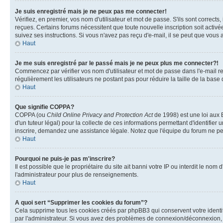
Je suis enregistré mais je ne peux pas me connecter!
Vérifiez, en premier, vos nom d'utilisateur et mot de passe. S'ils sont corrects,
reçues. Certains forums nécessitent que toute nouvelle inscription soit activé
suivez ses instructions. Si vous n'avez pas reçu d'e-mail, il se peut que vous a
Haut
Je me suis enregistré par le passé mais je ne peux plus me connecter?!
Commencez par vérifier vos nom d'utilisateur et mot de passe dans l'e-mail reçu
régulièrement les utilisateurs ne postant pas pour réduire la taille de la base
Haut
Que signifie COPPA?
COPPA (ou
Child Online Privacy and Protection Act
de 1998) est une loi aux E
d'un tuteur légal) pour la collecte de ces informations permettant d'identifie
inscrire, demandez une assistance légale. Notez que l'équipe du forum ne peut
Haut
Pourquoi ne puis-je pas m'inscrire?
Il est possible que le propriétaire du site ait banni votre IP ou interdit le no
l'administrateur pour plus de renseignements.
Haut
A quoi sert “Supprimer les cookies du forum”?
Cela supprime tous les cookies créés par phpBB3 qui conservent votre identific
par l'administrateur. Si vous avez des problèmes de connexion/déconnexion, l