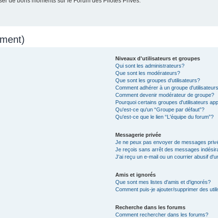
er de bons moments sur le Forum des Pilotes Privés.
mment)
Niveaux d'utilisateurs et groupes
Qui sont les administrateurs?
Que sont les modérateurs?
Que sont les groupes d'utilisateurs?
Comment adhérer à un groupe d'utilisateur
Comment devenir modérateur de groupe?
Pourquoi certains groupes d'utilisateurs ap
Qu'est-ce qu'un “Groupe par défaut”?
Qu'est-ce que le lien “L'équipe du forum”?
Messagerie privée
Je ne peux pas envoyer de messages priv
Je reçois sans arrêt des messages indésir
J'ai reçu un e-mail ou un courrier abusif d'u
Amis et ignorés
Que sont mes listes d'amis et d'ignorés?
Comment puis-je ajouter/supprimer des utili
Recherche dans les forums
Comment rechercher dans les forums?