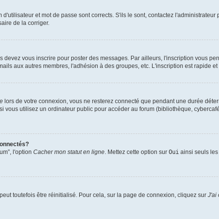
utilisateur et mot de passe sont corrects. S'ils le sont, contactez l'administrateur 
aire de la corriger.
s devez vous inscrire pour poster des messages. Par ailleurs, l'inscription vous pe
mails aux autres membres, l'adhésion à des groupes, etc. L'inscription est rapide et
te
lors de votre connexion, vous ne resterez connecté que pendant une durée déterm
vous utilisez un ordinateur public pour accéder au forum (bibliothèque, cybercafé, u
connectés?
um”, l'option
Cacher mon statut en ligne
. Mettez cette option sur
Oui
ainsi seuls les
ut toutefois être réinitialisé. Pour cela, sur la page de connexion, cliquez sur
J'ai