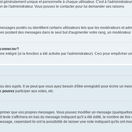
généralement unique et personnelle à chaque utilisateur. C'est à l'administrateur d
sion de l'administrateur. Vous pouvez le contacter pour lui demander ses raisons.
essages postés ou identifient certains utilisateurs tels que les modérateurs et admi
ums en postant des messages dans le seul but d'augmenter votre rang, un modérateu
 connecter?
re intégré (si la fonction a été activée par l'administrateur). Ceci pour empêcher un
 des sujets. Il se peut que vous ayez besoin d'être enregistré pour écrire un mes
us
pouvez
participer aux votes, etc.
pprimer que vos propres messages. Vous pouvez modifier un message (quelquefois d
te s'affichera en bas du message indiquant qu'il a été édité, le nombre de fois qu'
ssage, cependant ils ont la possibilité de laisser une note indiquant qu'ils ont mo