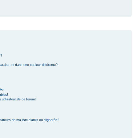
s?
paraissent dans une couleur différente?
és!
ables!
n utilisateur de ce forum!
sateurs de ma liste d'amis ou d'ignorés?