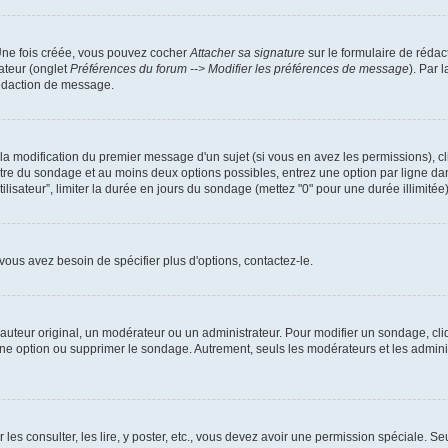
 Une fois créée, vous pouvez cocher
Attacher sa signature
sur le formulaire de rédac
ateur (onglet
Préférences du forum --> Modifier les préférences de message
). Par 
rédaction de message.
u la modification du premier message d'un sujet (si vous en avez les permissions), cl
titre du sondage et au moins deux options possibles, entrez une option par ligne 
tilisateur”, limiter la durée en jours du sondage (mettez "0" pour une durée illimitée)
ous avez besoin de spécifier plus d'options, contactez-le.
uteur original, un modérateur ou un administrateur. Pour modifier un sondage, cli
 une option ou supprimer le sondage. Autrement, seuls les modérateurs et les admin
 les consulter, les lire, y poster, etc., vous devez avoir une permission spéciale. 