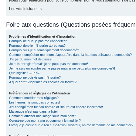
Nous vous remercions pour votre compréhension, et vous souhaitons de pass
Les Administrateurs
Foire aux questions (Questions posées fréque
Problèmes d'identification et d'inscription
Pourquoi ne puis-je pas me connecter?
Pourquoi dois-je m'inscrire après tout?
Pourquoi suis-je automatiquement déconnecté?
Comment empêcher mon nom d'apparaître dans la liste des utilisateurs connectés?
J'ai perdu mon mot de passe!
Je suis enregistré mais je ne peux pas me connecter!
Je me suis enregistré par le passé mais je ne peux plus me connecter?!
Que signifie COPPA?
Pourquoi ne puis-je pas m'inscrire?
A quoi sert “Supprimer les cookies du forum”?
Préférences et réglages de l'utilisateur
Comment modifier mes réglages?
Les heures ne sont pas correctes!
J'ai changé mon fuseau horaire et l'heure est encore incorrecte!
Ma langue n'est pas dans la liste!
Comment afficher une image sous mon nom?
Qu'est-ce que mon rang et comment le modifier?
Lorsque je clique sur le lien
e-mail
d'un utilisateur, on me demande de me connecter?