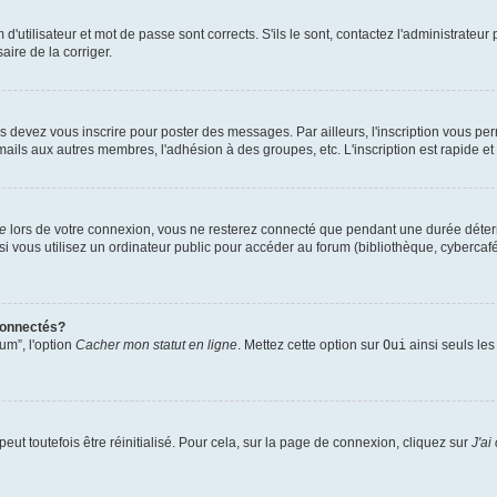
utilisateur et mot de passe sont corrects. S'ils le sont, contactez l'administrateur 
aire de la corriger.
s devez vous inscrire pour poster des messages. Par ailleurs, l'inscription vous pe
mails aux autres membres, l'adhésion à des groupes, etc. L'inscription est rapide et
te
lors de votre connexion, vous ne resterez connecté que pendant une durée déterm
vous utilisez un ordinateur public pour accéder au forum (bibliothèque, cybercafé, u
connectés?
um”, l'option
Cacher mon statut en ligne
. Mettez cette option sur
Oui
ainsi seuls les
ut toutefois être réinitialisé. Pour cela, sur la page de connexion, cliquez sur
J'ai