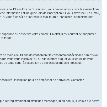
 moins de 13 ans lors de l'inscription, vous devrez alors suivre les instructions
te information est indiquée lors de l'inscription. Si vous avez reçu un e-mail,
m. Si vous êtes sûr de l'adresse e-mail fournie, contactez l'administrateur.
it supprimé ou désactivé votre compte. En effet, il est courant de supprimer
 le forum.
neurs de moins de 13 ans doivent obtenir le consentement
écrit
des parents (ou
orsque vous vous inscrivez, ou au site Internet auquel vous tentez de vous
s de toute sorte, à l'exception de celles soulignées ci-dessous.
oir désactivé l'inscription pour en empêcher de nouvelles. Contactez
que l'enregistrement du statut des messages, lu ou non-lu, si cela a été activé