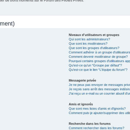
er de bons moments sur le Forum des Pilotes Privés.
mment)
Niveaux d'utilisateurs et groupes
Qui sont les administrateurs?
Que sont les modérateurs?
Que sont les groupes d'utilisateurs?
Comment adhérer à un groupe d'utilisateur
Comment devenir modérateur de groupe?
Pourquoi certains groupes d'utilisateurs ap
Qu'est-ce qu'un “Groupe par défaut”?
Qu'est-ce que le lien “L'équipe du forum”?
Messagerie privée
Je ne peux pas envoyer de messages priv
Je reçois sans arrêt des messages indésir
J'ai reçu un e-mail ou un courrier abusif d'u
Amis et ignorés
Que sont mes listes d'amis et d'ignorés?
Comment puis-je ajouter/supprimer des utili
Recherche dans les forums
Comment rechercher dans les forums?