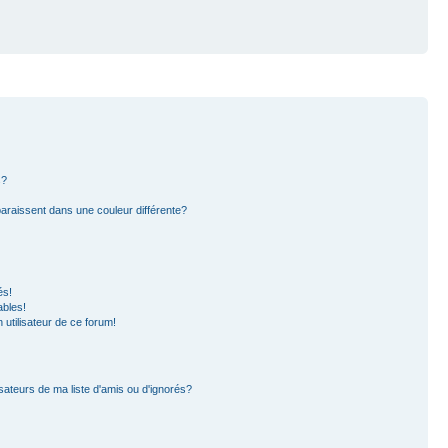
s?
paraissent dans une couleur différente?
és!
ables!
n utilisateur de ce forum!
sateurs de ma liste d'amis ou d'ignorés?