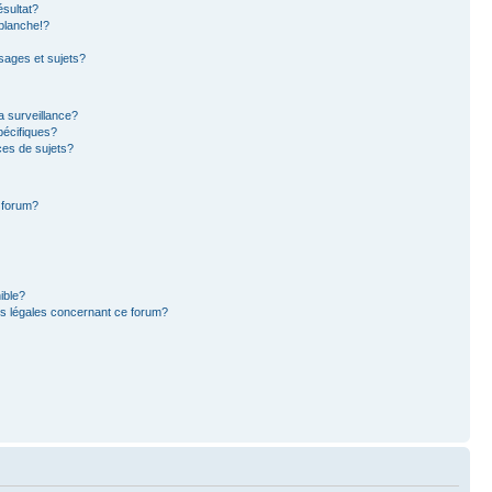
sultat?
blanche!?
ages et sujets?
la surveillance?
pécifiques?
es de sujets?
e forum?
ible?
ns légales concernant ce forum?