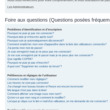
Nous vous remercions pour votre compréhension, et vous souhaitons de pass
Les Administrateurs
Foire aux questions (Questions posées fréque
Problèmes d'identification et d'inscription
Pourquoi ne puis-je pas me connecter?
Pourquoi dois-je m'inscrire après tout?
Pourquoi suis-je automatiquement déconnecté?
Comment empêcher mon nom d'apparaître dans la liste des utilisateurs connectés?
J'ai perdu mon mot de passe!
Je suis enregistré mais je ne peux pas me connecter!
Je me suis enregistré par le passé mais je ne peux plus me connecter?!
Que signifie COPPA?
Pourquoi ne puis-je pas m'inscrire?
A quoi sert “Supprimer les cookies du forum”?
Préférences et réglages de l'utilisateur
Comment modifier mes réglages?
Les heures ne sont pas correctes!
J'ai changé mon fuseau horaire et l'heure est encore incorrecte!
Ma langue n'est pas dans la liste!
Comment afficher une image sous mon nom?
Qu'est-ce que mon rang et comment le modifier?
Lorsque je clique sur le lien
e-mail
d'un utilisateur, on me demande de me connecter?