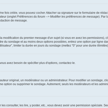
 Une fois créée, vous pouvez cocher
Attacher sa signature
sur le formulaire de rédac
ateur (onglet
Préférences du forum --> Modifier les préférences de message
). Par 
rédaction de message.
u la modification du premier message d'un sujet (si vous en avez les permissions), cl
titre du sondage et au moins deux options possibles, entrez une option par ligne 
tilisateur”, limiter la durée en jours du sondage (mettez "0" pour une durée illimitée)
ous avez besoin de spécifier plus d'options, contactez-le.
uteur original, un modérateur ou un administrateur. Pour modifier un sondage, cli
 une option ou supprimer le sondage. Autrement, seuls les modérateurs et les admin
 les consulter, les lire, y poster, etc., vous devez avoir une permission spéciale. 