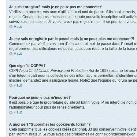
Je suis enregistré mais je ne peux pas me connecter!
Vérifiez, en premier, vos nom d'utilisateur et mot de passe. S'ils sont corrects,
reçues. Certains forums nécessitent que toute nouvelle inscription soit activé
suivez ses instructions. Si vous n'avez pas reçu d'e-mail, il se peut que vous a
Haut
Je me suis enregistré par le passé mais je ne peux plus me connecter?!
Commencez par vérifier vos nom d'utilisateur et mot de passe dans l'e-mail reçu
régulièrement les utilisateurs ne postant pas pour réduire la taille de la base
Haut
Que signifie COPPA?
COPPA (ou
Child Online Privacy and Protection Act
de 1998) est une loi aux E
d'un tuteur légal) pour la collecte de ces informations permettant d'identifie
inscrire, demandez une assistance légale. Notez que l'équipe du forum ne peut
Haut
Pourquoi ne puis-je pas m'inscrire?
Il est possible que le propriétaire du site ait banni votre IP ou interdit le no
l'administrateur pour plus de renseignements.
Haut
A quoi sert “Supprimer les cookies du forum”?
Cela supprime tous les cookies créés par phpBB3 qui conservent votre identific
par l'administrateur. Si vous avez des problèmes de connexion/déconnexion, l