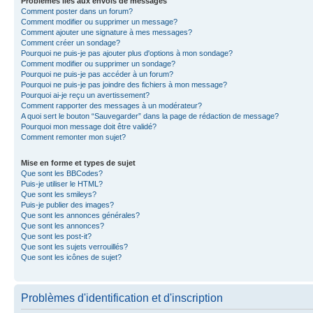
Problèmes liés aux envois de messages
Comment poster dans un forum?
Comment modifier ou supprimer un message?
Comment ajouter une signature à mes messages?
Comment créer un sondage?
Pourquoi ne puis-je pas ajouter plus d'options à mon sondage?
Comment modifier ou supprimer un sondage?
Pourquoi ne puis-je pas accéder à un forum?
Pourquoi ne puis-je pas joindre des fichiers à mon message?
Pourquoi ai-je reçu un avertissement?
Comment rapporter des messages à un modérateur?
A quoi sert le bouton “Sauvegarder” dans la page de rédaction de message?
Pourquoi mon message doit être validé?
Comment remonter mon sujet?
Mise en forme et types de sujet
Que sont les BBCodes?
Puis-je utiliser le HTML?
Que sont les smileys?
Puis-je publier des images?
Que sont les annonces générales?
Que sont les annonces?
Que sont les post-it?
Que sont les sujets verrouillés?
Que sont les icônes de sujet?
Problèmes d'identification et d'inscription