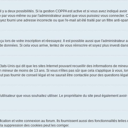
 il y a deux possibilités. Si la gestion COPPA est active et si vous avez indiqué avoir
e par vous-même ou par l'administrateur avant que vous puissiez vous connecter. Cet
yez fourni une adresse incorrecte ou que l'e-mail ait été traité par un filtre anti-spa
 lors de votre inscription et réessayez. Il est possible aussi que l'administrateur a
 de données. Si cela vous arrive, tentez de vous réinscrire et soyez plus investi dans
tats-Unis qui dit que les sites Internet pouvant recueillir des informations de mi
r un mineur de moins de 13 ans. Si vous n'êtes pas sûr que cela s'applique à vous, l
 pas fournir de conseil légal et ne saurait être contactée pour des questions légale
m d'utilisateur que vous souhaitez utiliser. Le propriétaire du site peut également av
ation et votre connexion au forum. Ils fournissent aussi des fonctionnalités telles 
a suppression des cookies peut les corriger.