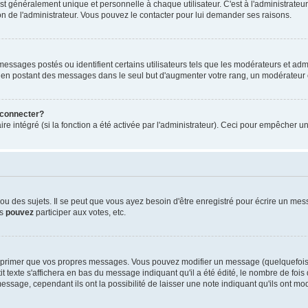
généralement unique et personnelle à chaque utilisateur. C'est à l'administrateur d
sion de l'administrateur. Vous pouvez le contacter pour lui demander ses raisons.
essages postés ou identifient certains utilisateurs tels que les modérateurs et admi
ums en postant des messages dans le seul but d'augmenter votre rang, un modérateu
 connecter?
re intégré (si la fonction a été activée par l'administrateur). Ceci pour empêcher un
 des sujets. Il se peut que vous ayez besoin d'être enregistré pour écrire un mes
us
pouvez
participer aux votes, etc.
pprimer que vos propres messages. Vous pouvez modifier un message (quelquefois d
te s'affichera en bas du message indiquant qu'il a été édité, le nombre de fois qu'
ssage, cependant ils ont la possibilité de laisser une note indiquant qu'ils ont mo