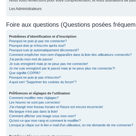
Nous vous remercions pour votre compréhension, et vous souhaitons de pass
Les Administrateurs
Foire aux questions (Questions posées fréque
Problèmes d'identification et d'inscription
Pourquoi ne puis-je pas me connecter?
Pourquoi dois-je m'inscrire après tout?
Pourquoi suis-je automatiquement déconnecté?
Comment empêcher mon nom d'apparaître dans la liste des utilisateurs connectés?
J'ai perdu mon mot de passe!
Je suis enregistré mais je ne peux pas me connecter!
Je me suis enregistré par le passé mais je ne peux plus me connecter?!
Que signifie COPPA?
Pourquoi ne puis-je pas m'inscrire?
A quoi sert “Supprimer les cookies du forum”?
Préférences et réglages de l'utilisateur
Comment modifier mes réglages?
Les heures ne sont pas correctes!
J'ai changé mon fuseau horaire et l'heure est encore incorrecte!
Ma langue n'est pas dans la liste!
Comment afficher une image sous mon nom?
Qu'est-ce que mon rang et comment le modifier?
Lorsque je clique sur le lien
e-mail
d'un utilisateur, on me demande de me connecter?