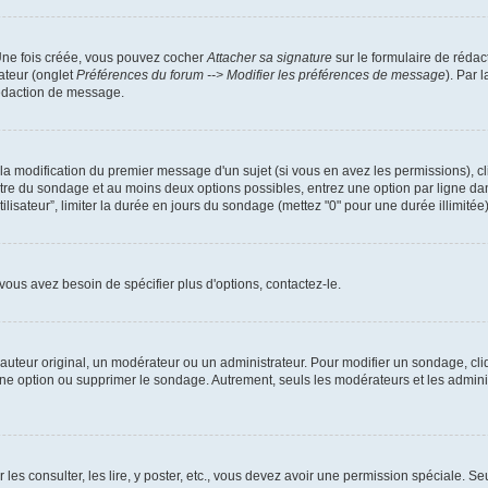
 Une fois créée, vous pouvez cocher
Attacher sa signature
sur le formulaire de rédac
ateur (onglet
Préférences du forum --> Modifier les préférences de message
). Par 
rédaction de message.
u la modification du premier message d'un sujet (si vous en avez les permissions), cl
titre du sondage et au moins deux options possibles, entrez une option par ligne 
tilisateur”, limiter la durée en jours du sondage (mettez "0" pour une durée illimitée)
ous avez besoin de spécifier plus d'options, contactez-le.
uteur original, un modérateur ou un administrateur. Pour modifier un sondage, cli
 une option ou supprimer le sondage. Autrement, seuls les modérateurs et les admin
 les consulter, les lire, y poster, etc., vous devez avoir une permission spéciale. 