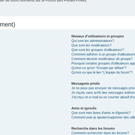
er de bons moments sur le Forum des Pilotes Privés.
mment)
Niveaux d'utilisateurs et groupes
Qui sont les administrateurs?
Que sont les modérateurs?
Que sont les groupes d'utilisateurs?
Comment adhérer à un groupe d'utilisateur
Comment devenir modérateur de groupe?
Pourquoi certains groupes d'utilisateurs ap
Qu'est-ce qu'un “Groupe par défaut”?
Qu'est-ce que le lien “L'équipe du forum”?
Messagerie privée
Je ne peux pas envoyer de messages priv
Je reçois sans arrêt des messages indésir
J'ai reçu un e-mail ou un courrier abusif d'u
Amis et ignorés
Que sont mes listes d'amis et d'ignorés?
Comment puis-je ajouter/supprimer des utili
Recherche dans les forums
Comment rechercher dans les forums?