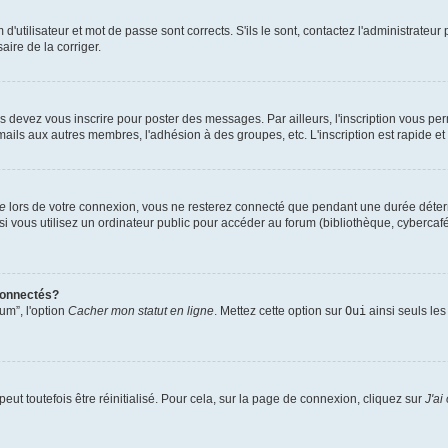
utilisateur et mot de passe sont corrects. S'ils le sont, contactez l'administrateur 
aire de la corriger.
s devez vous inscrire pour poster des messages. Par ailleurs, l'inscription vous pe
mails aux autres membres, l'adhésion à des groupes, etc. L'inscription est rapide et
te
lors de votre connexion, vous ne resterez connecté que pendant une durée déterm
vous utilisez un ordinateur public pour accéder au forum (bibliothèque, cybercafé, u
connectés?
um”, l'option
Cacher mon statut en ligne
. Mettez cette option sur
Oui
ainsi seuls les
ut toutefois être réinitialisé. Pour cela, sur la page de connexion, cliquez sur
J'ai