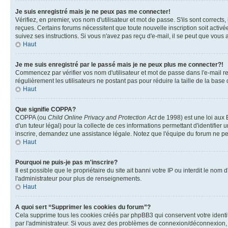
Je suis enregistré mais je ne peux pas me connecter!
Vérifiez, en premier, vos nom d'utilisateur et mot de passe. S'ils sont corrects,
reçues. Certains forums nécessitent que toute nouvelle inscription soit activé
suivez ses instructions. Si vous n'avez pas reçu d'e-mail, il se peut que vous a
Haut
Je me suis enregistré par le passé mais je ne peux plus me connecter?!
Commencez par vérifier vos nom d'utilisateur et mot de passe dans l'e-mail reçu
régulièrement les utilisateurs ne postant pas pour réduire la taille de la base
Haut
Que signifie COPPA?
COPPA (ou
Child Online Privacy and Protection Act
de 1998) est une loi aux E
d'un tuteur légal) pour la collecte de ces informations permettant d'identifie
inscrire, demandez une assistance légale. Notez que l'équipe du forum ne peut
Haut
Pourquoi ne puis-je pas m'inscrire?
Il est possible que le propriétaire du site ait banni votre IP ou interdit le no
l'administrateur pour plus de renseignements.
Haut
A quoi sert “Supprimer les cookies du forum”?
Cela supprime tous les cookies créés par phpBB3 qui conservent votre identific
par l'administrateur. Si vous avez des problèmes de connexion/déconnexion, l