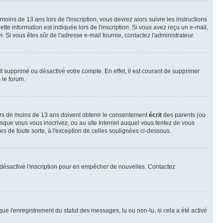
 moins de 13 ans lors de l'inscription, vous devrez alors suivre les instructions
te information est indiquée lors de l'inscription. Si vous avez reçu un e-mail,
m. Si vous êtes sûr de l'adresse e-mail fournie, contactez l'administrateur.
it supprimé ou désactivé votre compte. En effet, il est courant de supprimer
 le forum.
neurs de moins de 13 ans doivent obtenir le consentement
écrit
des parents (ou
orsque vous vous inscrivez, ou au site Internet auquel vous tentez de vous
s de toute sorte, à l'exception de celles soulignées ci-dessous.
oir désactivé l'inscription pour en empêcher de nouvelles. Contactez
que l'enregistrement du statut des messages, lu ou non-lu, si cela a été activé