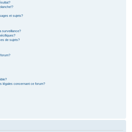
sultat?
blanche!?
ages et sujets?
la surveillance?
pécifiques?
es de sujets?
e forum?
ible?
ns légales concernant ce forum?