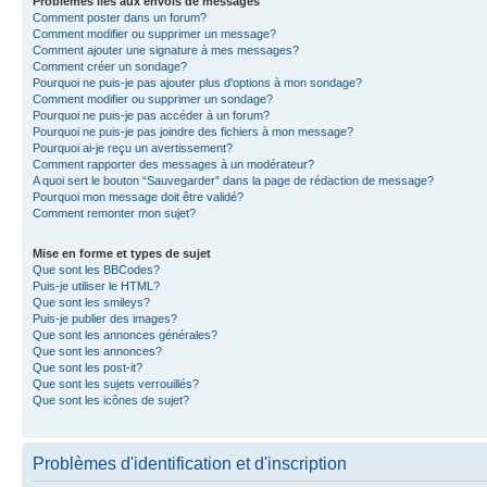
Problèmes liés aux envois de messages
Comment poster dans un forum?
Comment modifier ou supprimer un message?
Comment ajouter une signature à mes messages?
Comment créer un sondage?
Pourquoi ne puis-je pas ajouter plus d'options à mon sondage?
Comment modifier ou supprimer un sondage?
Pourquoi ne puis-je pas accéder à un forum?
Pourquoi ne puis-je pas joindre des fichiers à mon message?
Pourquoi ai-je reçu un avertissement?
Comment rapporter des messages à un modérateur?
A quoi sert le bouton “Sauvegarder” dans la page de rédaction de message?
Pourquoi mon message doit être validé?
Comment remonter mon sujet?
Mise en forme et types de sujet
Que sont les BBCodes?
Puis-je utiliser le HTML?
Que sont les smileys?
Puis-je publier des images?
Que sont les annonces générales?
Que sont les annonces?
Que sont les post-it?
Que sont les sujets verrouillés?
Que sont les icônes de sujet?
Problèmes d'identification et d'inscription