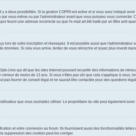
 il y a deux possibilités. Si la gestion COPPA est active et si vous avez indiqué avoir
e par vous-même ou par l'administrateur avant que vous puissiez vous connecter. Cet
yez fourni une adresse incorrecte ou que l'e-mail ait été traité par un filtre anti-spa
 lors de votre inscription et réessayez. Il est possible aussi que l'administrateur a
 de données. Si cela vous arrive, tentez de vous réinscrire et soyez plus investi dans
tats-Unis qui dit que les sites Internet pouvant recueillir des informations de mi
r un mineur de moins de 13 ans. Si vous n'êtes pas sûr que cela s'applique à vous, l
 pas fournir de conseil légal et ne saurait être contactée pour des questions légale
m d'utilisateur que vous souhaitez utiliser. Le propriétaire du site peut également av
ation et votre connexion au forum. Ils fournissent aussi des fonctionnalités telles 
a suppression des cookies peut les corriger.