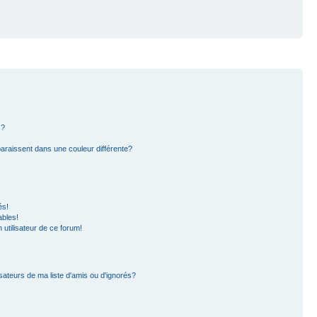
s?
paraissent dans une couleur différente?
és!
ables!
n utilisateur de ce forum!
sateurs de ma liste d'amis ou d'ignorés?