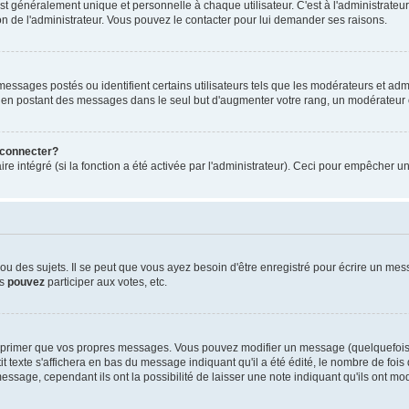
généralement unique et personnelle à chaque utilisateur. C'est à l'administrateur d
sion de l'administrateur. Vous pouvez le contacter pour lui demander ses raisons.
essages postés ou identifient certains utilisateurs tels que les modérateurs et admi
ums en postant des messages dans le seul but d'augmenter votre rang, un modérateu
 connecter?
re intégré (si la fonction a été activée par l'administrateur). Ceci pour empêcher un
 des sujets. Il se peut que vous ayez besoin d'être enregistré pour écrire un mes
us
pouvez
participer aux votes, etc.
pprimer que vos propres messages. Vous pouvez modifier un message (quelquefois d
te s'affichera en bas du message indiquant qu'il a été édité, le nombre de fois qu'
ssage, cependant ils ont la possibilité de laisser une note indiquant qu'ils ont mo