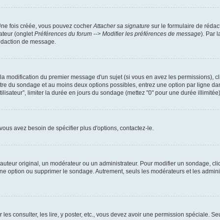
 Une fois créée, vous pouvez cocher
Attacher sa signature
sur le formulaire de rédac
ateur (onglet
Préférences du forum --> Modifier les préférences de message
). Par 
rédaction de message.
u la modification du premier message d'un sujet (si vous en avez les permissions), cl
titre du sondage et au moins deux options possibles, entrez une option par ligne 
tilisateur”, limiter la durée en jours du sondage (mettez "0" pour une durée illimitée)
ous avez besoin de spécifier plus d'options, contactez-le.
uteur original, un modérateur ou un administrateur. Pour modifier un sondage, cli
 une option ou supprimer le sondage. Autrement, seuls les modérateurs et les admin
 les consulter, les lire, y poster, etc., vous devez avoir une permission spéciale. 