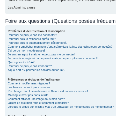
Nous vous remercions pour votre compréhension, et vous souhaitons de pass
Les Administrateurs
Foire aux questions (Questions posées fréque
Problèmes d'identification et d'inscription
Pourquoi ne puis-je pas me connecter?
Pourquoi dois-je m'inscrire après tout?
Pourquoi suis-je automatiquement déconnecté?
Comment empêcher mon nom d'apparaître dans la liste des utilisateurs connectés?
J'ai perdu mon mot de passe!
Je suis enregistré mais je ne peux pas me connecter!
Je me suis enregistré par le passé mais je ne peux plus me connecter?!
Que signifie COPPA?
Pourquoi ne puis-je pas m'inscrire?
A quoi sert “Supprimer les cookies du forum”?
Préférences et réglages de l'utilisateur
Comment modifier mes réglages?
Les heures ne sont pas correctes!
J'ai changé mon fuseau horaire et l'heure est encore incorrecte!
Ma langue n'est pas dans la liste!
Comment afficher une image sous mon nom?
Qu'est-ce que mon rang et comment le modifier?
Lorsque je clique sur le lien
e-mail
d'un utilisateur, on me demande de me connecter?