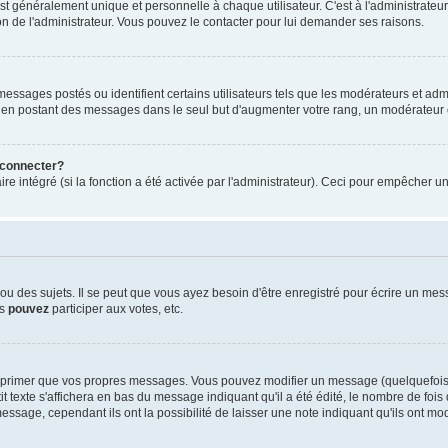
généralement unique et personnelle à chaque utilisateur. C'est à l'administrateur d
sion de l'administrateur. Vous pouvez le contacter pour lui demander ses raisons.
essages postés ou identifient certains utilisateurs tels que les modérateurs et admi
ums en postant des messages dans le seul but d'augmenter votre rang, un modérateu
 connecter?
re intégré (si la fonction a été activée par l'administrateur). Ceci pour empêcher un
 des sujets. Il se peut que vous ayez besoin d'être enregistré pour écrire un mes
us
pouvez
participer aux votes, etc.
pprimer que vos propres messages. Vous pouvez modifier un message (quelquefois d
te s'affichera en bas du message indiquant qu'il a été édité, le nombre de fois qu'
ssage, cependant ils ont la possibilité de laisser une note indiquant qu'ils ont mo