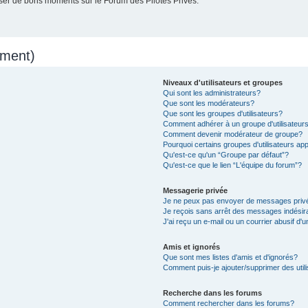
er de bons moments sur le Forum des Pilotes Privés.
mment)
Niveaux d'utilisateurs et groupes
Qui sont les administrateurs?
Que sont les modérateurs?
Que sont les groupes d'utilisateurs?
Comment adhérer à un groupe d'utilisateur
Comment devenir modérateur de groupe?
Pourquoi certains groupes d'utilisateurs ap
Qu'est-ce qu'un “Groupe par défaut”?
Qu'est-ce que le lien “L'équipe du forum”?
Messagerie privée
Je ne peux pas envoyer de messages priv
Je reçois sans arrêt des messages indésir
J'ai reçu un e-mail ou un courrier abusif d'u
Amis et ignorés
Que sont mes listes d'amis et d'ignorés?
Comment puis-je ajouter/supprimer des utili
Recherche dans les forums
Comment rechercher dans les forums?