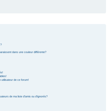
s?
paraissent dans une couleur différente?
és!
ables!
n utilisateur de ce forum!
sateurs de ma liste d'amis ou d'ignorés?