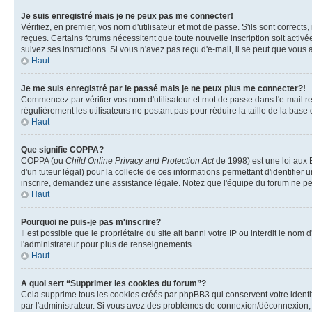
Je suis enregistré mais je ne peux pas me connecter!
Vérifiez, en premier, vos nom d'utilisateur et mot de passe. S'ils sont corrects,
reçues. Certains forums nécessitent que toute nouvelle inscription soit activé
suivez ses instructions. Si vous n'avez pas reçu d'e-mail, il se peut que vous a
Haut
Je me suis enregistré par le passé mais je ne peux plus me connecter?!
Commencez par vérifier vos nom d'utilisateur et mot de passe dans l'e-mail reçu
régulièrement les utilisateurs ne postant pas pour réduire la taille de la base
Haut
Que signifie COPPA?
COPPA (ou
Child Online Privacy and Protection Act
de 1998) est une loi aux E
d'un tuteur légal) pour la collecte de ces informations permettant d'identifie
inscrire, demandez une assistance légale. Notez que l'équipe du forum ne peut
Haut
Pourquoi ne puis-je pas m'inscrire?
Il est possible que le propriétaire du site ait banni votre IP ou interdit le no
l'administrateur pour plus de renseignements.
Haut
A quoi sert “Supprimer les cookies du forum”?
Cela supprime tous les cookies créés par phpBB3 qui conservent votre identific
par l'administrateur. Si vous avez des problèmes de connexion/déconnexion, l