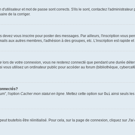
utilisateur et mot de passe sont corrects. S'ils le sont, contactez l'administrateur 
aire de la corriger.
s devez vous inscrire pour poster des messages. Par ailleurs, l'inscription vous pe
mails aux autres membres, l'adhésion à des groupes, etc. L'inscription est rapide et
te
lors de votre connexion, vous ne resterez connecté que pendant une durée déterm
vous utilisez un ordinateur public pour accéder au forum (bibliothèque, cybercafé, u
connectés?
um”, l'option
Cacher mon statut en ligne
. Mettez cette option sur
Oui
ainsi seuls les
ut toutefois être réinitialisé. Pour cela, sur la page de connexion, cliquez sur
J'ai