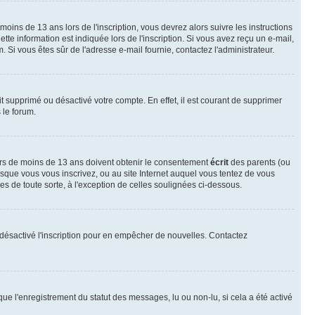
 moins de 13 ans lors de l'inscription, vous devrez alors suivre les instructions
te information est indiquée lors de l'inscription. Si vous avez reçu un e-mail,
m. Si vous êtes sûr de l'adresse e-mail fournie, contactez l'administrateur.
it supprimé ou désactivé votre compte. En effet, il est courant de supprimer
 le forum.
neurs de moins de 13 ans doivent obtenir le consentement
écrit
des parents (ou
orsque vous vous inscrivez, ou au site Internet auquel vous tentez de vous
s de toute sorte, à l'exception de celles soulignées ci-dessous.
oir désactivé l'inscription pour en empêcher de nouvelles. Contactez
que l'enregistrement du statut des messages, lu ou non-lu, si cela a été activé