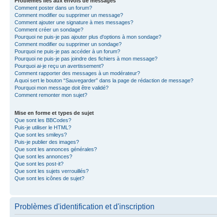
Problèmes liés aux envois de messages
Comment poster dans un forum?
Comment modifier ou supprimer un message?
Comment ajouter une signature à mes messages?
Comment créer un sondage?
Pourquoi ne puis-je pas ajouter plus d'options à mon sondage?
Comment modifier ou supprimer un sondage?
Pourquoi ne puis-je pas accéder à un forum?
Pourquoi ne puis-je pas joindre des fichiers à mon message?
Pourquoi ai-je reçu un avertissement?
Comment rapporter des messages à un modérateur?
A quoi sert le bouton “Sauvegarder” dans la page de rédaction de message?
Pourquoi mon message doit être validé?
Comment remonter mon sujet?
Mise en forme et types de sujet
Que sont les BBCodes?
Puis-je utiliser le HTML?
Que sont les smileys?
Puis-je publier des images?
Que sont les annonces générales?
Que sont les annonces?
Que sont les post-it?
Que sont les sujets verrouillés?
Que sont les icônes de sujet?
Problèmes d'identification et d'inscription