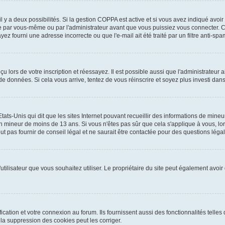
 il y a deux possibilités. Si la gestion COPPA est active et si vous avez indiqué avoir
e par vous-même ou par l'administrateur avant que vous puissiez vous connecter. Cet
yez fourni une adresse incorrecte ou que l'e-mail ait été traité par un filtre anti-spa
 lors de votre inscription et réessayez. Il est possible aussi que l'administrateur a
 de données. Si cela vous arrive, tentez de vous réinscrire et soyez plus investi dans
tats-Unis qui dit que les sites Internet pouvant recueillir des informations de mi
r un mineur de moins de 13 ans. Si vous n'êtes pas sûr que cela s'applique à vous, l
 pas fournir de conseil légal et ne saurait être contactée pour des questions légale
m d'utilisateur que vous souhaitez utiliser. Le propriétaire du site peut également av
ation et votre connexion au forum. Ils fournissent aussi des fonctionnalités telles 
a suppression des cookies peut les corriger.