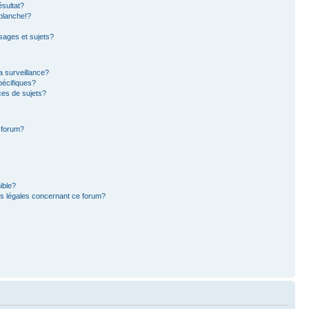
sultat?
blanche!?
ages et sujets?
la surveillance?
pécifiques?
es de sujets?
e forum?
ible?
ns légales concernant ce forum?