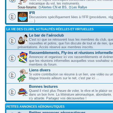
mécanique du vol, les instruments.
Sous-forums:
Alertes CN et BS
,
Les Rallye
IFR
Discussions spécifiquement liées à l'IFR (procédures, ré
.... )
LA VIE DES CLUBS, ACTUALITÉS RÉELLES ET VIRTUELLES
Le bar de l'aéroclub
C'est ici que se retrouvent tous les membres du club, qu
nouvelles et potins, que l'on discute de tout et de rien, que
présentations. Accès réservé aux membres inscrits.
Rassemblements, Fly-ins et réunions informelle
Annoncez et organisez ici vos rassemblements et événem
que les réunions informelles auxquelles vous souhaitez c
membres du forum.
Liens divers
Si votre contribution se résume à un lien, une vidéo ou 
blague trouvés ailleurs sur le net, c'est par ici ...
Bonnes lectures
Quand il n'est plus l'heure de voler, le rêve et le plaisir s
dans un bon livre. La littérature aéronautique, abondante,
s'y attarde. Partagez vos découvertes !
PETITES ANNONCES AÉRONAUTIQUES
Petites annonces aéronautiques