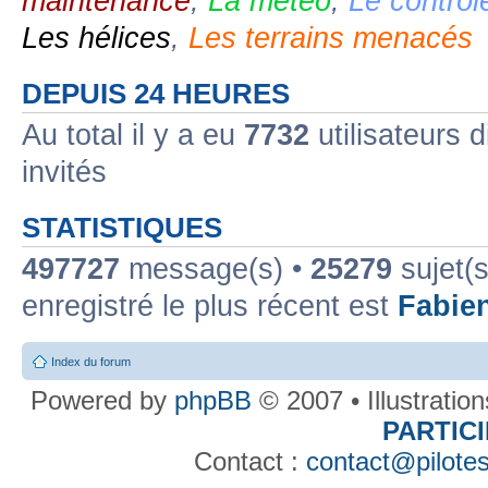
maintenance
,
La météo
,
Le contrôl
Les hélices
,
Les terrains menacés
DEPUIS 24 HEURES
Au total il y a eu
7732
utilisateurs d
invités
STATISTIQUES
497727
message(s) •
25279
sujet(s
enregistré le plus récent est
Fabie
Index du forum
Powered by
phpBB
© 2007 • Illustratio
PARTIC
Contact :
contact@pilotes