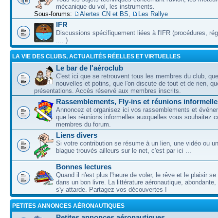
mécanique du vol, les instruments.
Sous-forums:
Alertes CN et BS
,
Les Rallye
IFR
Discussions spécifiquement liées à l'IFR (procédures, ré
.... )
LA VIE DES CLUBS, ACTUALITÉS RÉELLES ET VIRTUELLES
Le bar de l'aéroclub
C'est ici que se retrouvent tous les membres du club, qu
nouvelles et potins, que l'on discute de tout et de rien, que
présentations. Accès réservé aux membres inscrits.
Rassemblements, Fly-ins et réunions informelle
Annoncez et organisez ici vos rassemblements et événem
que les réunions informelles auxquelles vous souhaitez c
membres du forum.
Liens divers
Si votre contribution se résume à un lien, une vidéo ou 
blague trouvés ailleurs sur le net, c'est par ici ...
Bonnes lectures
Quand il n'est plus l'heure de voler, le rêve et le plaisir s
dans un bon livre. La littérature aéronautique, abondante,
s'y attarde. Partagez vos découvertes !
PETITES ANNONCES AÉRONAUTIQUES
Petites annonces aéronautiques