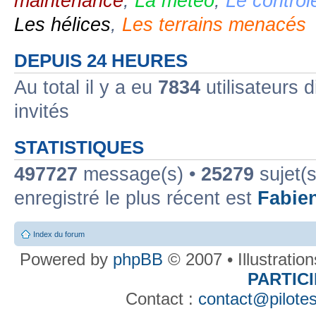
maintenance
,
La météo
,
Le contrôl
Les hélices
,
Les terrains menacés
DEPUIS 24 HEURES
Au total il y a eu
7834
utilisateurs d
invités
STATISTIQUES
497727
message(s) •
25279
sujet(s
enregistré le plus récent est
Fabie
Index du forum
Powered by
phpBB
© 2007 • Illustratio
PARTIC
Contact :
contact@pilotes