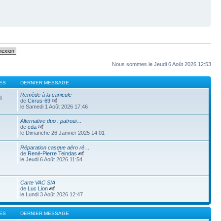
Nous sommes le Jeudi 6 Août 2026 12:53
ES
DERNIER MESSAGE
Remède à la canicule
3
de
Cirrus-69
le Samedi 1 Août 2026 17:46
Alternative duo : patroui…
de
cda
le Dimanche 26 Janvier 2025 14:01
Réparation casque aéro ré…
8
de
René-Pierre Teindas
le Jeudi 6 Août 2026 11:54
Carte VAC SIA
de
Luc Lion
le Lundi 3 Août 2026 12:47
ES
DERNIER MESSAGE