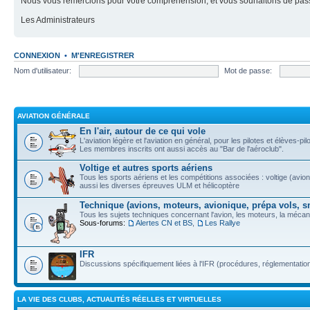
Nous vous remercions pour votre compréhension, et vous souhaitons de pass
Les Administrateurs
CONNEXION
•
M'ENREGISTRER
Nom d'utilisateur:
Mot de passe:
AVIATION GÉNÉRALE
En l'air, autour de ce qui vole
L'aviation légère et l'aviation en général, pour les pilotes et élèves-p
Les membres inscrits ont aussi accès au "Bar de l'aéroclub".
Voltige et autres sports aériens
Tous les sports aériens et les compétitions associées : voltige (avion 
aussi les diverses épreuves ULM et hélicoptère
Technique (avions, moteurs, avionique, prépa vols, s
Tous les sujets techniques concernant l'avion, les moteurs, la mécani
Sous-forums:
Alertes CN et BS
,
Les Rallye
IFR
Discussions spécifiquement liées à l'IFR (procédures, réglementation, 
LA VIE DES CLUBS, ACTUALITÉS RÉELLES ET VIRTUELLES