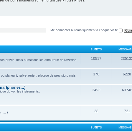
er de bons moments sur le Forum des Pilotes Privés.
|
Me connecter automatiquement à chaque visite
SUJETS
MESSAG
10517
23513
ilotes privés, mais aussi tous les amoureux de l'aviation.
376
6228
ou planeur), rallye aérien, pilotage de précision, mais
martphones...)
3493
6374
que du vol, les instruments.
38
721
.... )
SUJETS
MESSAG