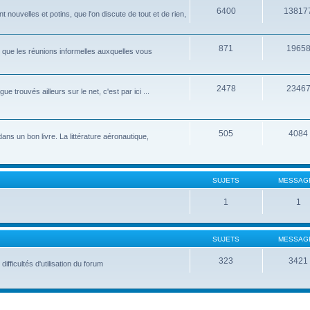
6400
13817
nouvelles et potins, que l'on discute de tout et de rien,
871
1965
que les réunions informelles auxquelles vous
2478
2346
 trouvés ailleurs sur le net, c'est par ici ...
505
4084
 dans un bon livre. La littérature aéronautique,
SUJETS
MESSAG
1
1
SUJETS
MESSAG
323
3421
fficultés d'utilisation du forum