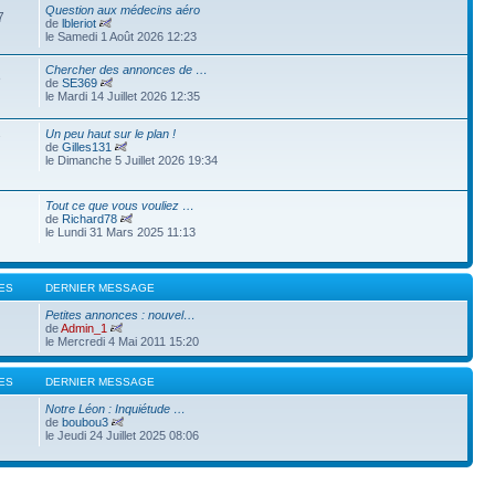
Question aux médecins aéro
7
de
lbleriot
le Samedi 1 Août 2026 12:23
Chercher des annonces de …
8
de
SE369
le Mardi 14 Juillet 2026 12:35
Un peu haut sur le plan !
7
de
Gilles131
le Dimanche 5 Juillet 2026 19:34
Tout ce que vous vouliez …
de
Richard78
le Lundi 31 Mars 2025 11:13
ES
DERNIER MESSAGE
Petites annonces : nouvel…
de
Admin_1
le Mercredi 4 Mai 2011 15:20
ES
DERNIER MESSAGE
Notre Léon : Inquiétude …
de
boubou3
le Jeudi 24 Juillet 2025 08:06