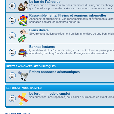
Le bar de l'aéroclub
C'est ici que se retrouvent tous les membres du club, que s'échangent 
que l'on fait les présentations. Accès réservé aux membres inscrits.
Rassemblements, Fly-ins et réunions informelles
Annoncez et organisez ici vos rassemblements et événements, ainsi 
souhaitez convier les membres du forum.
Liens divers
Si votre contribution se résume à un lien, une vidéo ou une bonne blague
Bonnes lectures
Quand il n'est plus l'heure de voler, le rêve et le plaisir se prolongent
abondante, mérite qu'on s'y attarde. Partagez vos découvertes !
PETITES ANNONCES AÉRONAUTIQUES
Petites annonces aéronautiques
LE FORUM : MODE D'EMPLOI
Le forum : mode d'emploi
Vos questions, nos réponses, pour aider à surmonter les éventuelles di