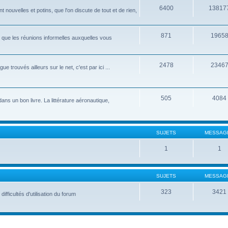
6400
13817
nouvelles et potins, que l'on discute de tout et de rien,
871
1965
que les réunions informelles auxquelles vous
2478
2346
 trouvés ailleurs sur le net, c'est par ici ...
505
4084
 dans un bon livre. La littérature aéronautique,
SUJETS
MESSAG
1
1
SUJETS
MESSAG
323
3421
fficultés d'utilisation du forum