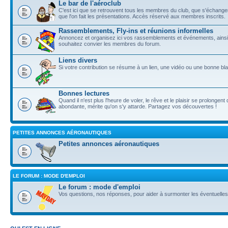
Le bar de l'aéroclub
C'est ici que se retrouvent tous les membres du club, que s'échangent 
que l'on fait les présentations. Accès réservé aux membres inscrits.
Rassemblements, Fly-ins et réunions informelles
Annoncez et organisez ici vos rassemblements et événements, ainsi 
souhaitez convier les membres du forum.
Liens divers
Si votre contribution se résume à un lien, une vidéo ou une bonne blague
Bonnes lectures
Quand il n'est plus l'heure de voler, le rêve et le plaisir se prolongent
abondante, mérite qu'on s'y attarde. Partagez vos découvertes !
PETITES ANNONCES AÉRONAUTIQUES
Petites annonces aéronautiques
LE FORUM : MODE D'EMPLOI
Le forum : mode d'emploi
Vos questions, nos réponses, pour aider à surmonter les éventuelles di