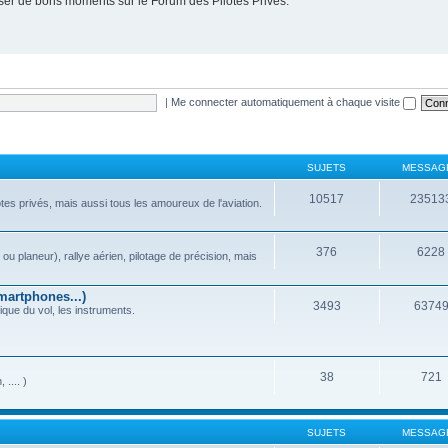
er de bons moments sur le Forum des Pilotes Privés.
|
Me connecter automatiquement à chaque visite
SUJETS
MESSAG
10517
23513
ilotes privés, mais aussi tous les amoureux de l'aviation.
376
6228
ou planeur), rallye aérien, pilotage de précision, mais
martphones...)
3493
6374
que du vol, les instruments.
38
721
.... )
SUJETS
MESSAG