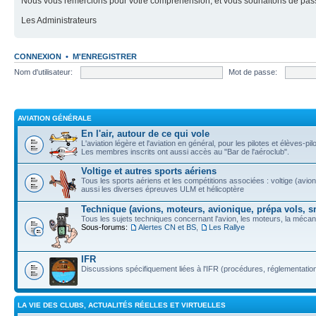
Nous vous remercions pour votre compréhension, et vous souhaitons de pass
Les Administrateurs
CONNEXION
•
M'ENREGISTRER
Nom d'utilisateur:
Mot de passe:
AVIATION GÉNÉRALE
En l'air, autour de ce qui vole
L'aviation légère et l'aviation en général, pour les pilotes et élèves-p
Les membres inscrits ont aussi accès au "Bar de l'aéroclub".
Voltige et autres sports aériens
Tous les sports aériens et les compétitions associées : voltige (avion 
aussi les diverses épreuves ULM et hélicoptère
Technique (avions, moteurs, avionique, prépa vols, s
Tous les sujets techniques concernant l'avion, les moteurs, la mécani
Sous-forums:
Alertes CN et BS
,
Les Rallye
IFR
Discussions spécifiquement liées à l'IFR (procédures, réglementation, 
LA VIE DES CLUBS, ACTUALITÉS RÉELLES ET VIRTUELLES