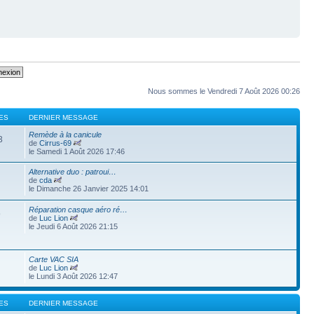
Nous sommes le Vendredi 7 Août 2026 00:26
ES
DERNIER MESSAGE
Remède à la canicule
3
de
Cirrus-69
le Samedi 1 Août 2026 17:46
Alternative duo : patroui…
de
cda
le Dimanche 26 Janvier 2025 14:01
Réparation casque aéro ré…
9
de
Luc Lion
le Jeudi 6 Août 2026 21:15
Carte VAC SIA
de
Luc Lion
le Lundi 3 Août 2026 12:47
ES
DERNIER MESSAGE