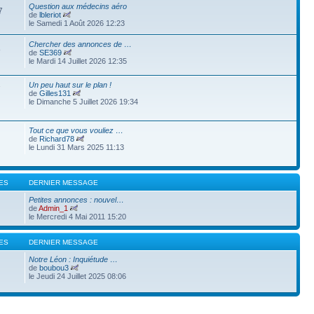
Question aux médecins aéro
7
de
lbleriot
le Samedi 1 Août 2026 12:23
Chercher des annonces de …
8
de
SE369
le Mardi 14 Juillet 2026 12:35
Un peu haut sur le plan !
7
de
Gilles131
le Dimanche 5 Juillet 2026 19:34
Tout ce que vous vouliez …
de
Richard78
le Lundi 31 Mars 2025 11:13
ES
DERNIER MESSAGE
Petites annonces : nouvel…
de
Admin_1
le Mercredi 4 Mai 2011 15:20
ES
DERNIER MESSAGE
Notre Léon : Inquiétude …
de
boubou3
le Jeudi 24 Juillet 2025 08:06