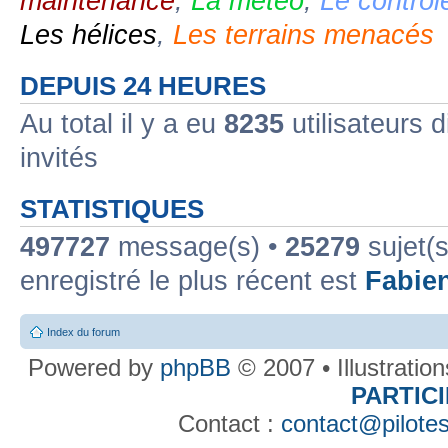
maintenance
,
La météo
,
Le contrôl
Les hélices
,
Les terrains menacés
DEPUIS 24 HEURES
Au total il y a eu
8235
utilisateurs d
invités
STATISTIQUES
497727
message(s) •
25279
sujet(s
enregistré le plus récent est
Fabie
Index du forum
Powered by
phpBB
© 2007 • Illustratio
PARTIC
Contact :
contact@pilotes