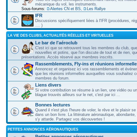
mécanique du vol, les instruments.
Sous-forums:
Alertes CN et BS
,
Les Rallye
IFR
Discussions spécifiquement liées à l'IFR (procédures, ré
.... )
LA VIE DES CLUBS, ACTUALITÉS RÉELLES ET VIRTUELLES
Le bar de l'aéroclub
C'est ici que se retrouvent tous les membres du club, qu
nouvelles et potins, que l'on discute de tout et de rien, que
présentations. Accès réservé aux membres inscrits.
Rassemblements, Fly-ins et réunions informelle
Annoncez et organisez ici vos rassemblements et événem
que les réunions informelles auxquelles vous souhaitez c
membres du forum.
Liens divers
Si votre contribution se résume à un lien, une vidéo ou 
blague trouvés ailleurs sur le net, c'est par ici ...
Bonnes lectures
Quand il n'est plus l'heure de voler, le rêve et le plaisir s
dans un bon livre. La littérature aéronautique, abondante,
s'y attarde. Partagez vos découvertes !
PETITES ANNONCES AÉRONAUTIQUES
Petites annonces aéronautiques