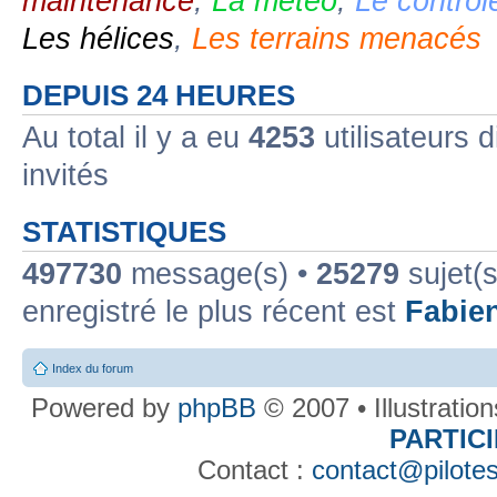
maintenance
,
La météo
,
Le contrôl
Les hélices
,
Les terrains menacés
DEPUIS 24 HEURES
Au total il y a eu
4253
utilisateurs d
invités
STATISTIQUES
497730
message(s) •
25279
sujet(s
enregistré le plus récent est
Fabie
Index du forum
Powered by
phpBB
© 2007 • Illustratio
PARTIC
Contact :
contact@pilotes