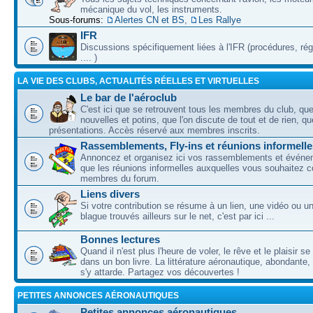
mécanique du vol, les instruments.
Sous-forums:
Alertes CN et BS
,
Les Rallye
IFR
Discussions spécifiquement liées à l'IFR (procédures, ré
.... )
LA VIE DES CLUBS, ACTUALITÉS RÉELLES ET VIRTUELLES
Le bar de l'aéroclub
C'est ici que se retrouvent tous les membres du club, qu
nouvelles et potins, que l'on discute de tout et de rien, que
présentations. Accès réservé aux membres inscrits.
Rassemblements, Fly-ins et réunions informelle
Annoncez et organisez ici vos rassemblements et événem
que les réunions informelles auxquelles vous souhaitez c
membres du forum.
Liens divers
Si votre contribution se résume à un lien, une vidéo ou 
blague trouvés ailleurs sur le net, c'est par ici ...
Bonnes lectures
Quand il n'est plus l'heure de voler, le rêve et le plaisir s
dans un bon livre. La littérature aéronautique, abondante,
s'y attarde. Partagez vos découvertes !
PETITES ANNONCES AÉRONAUTIQUES
Petites annonces aéronautiques