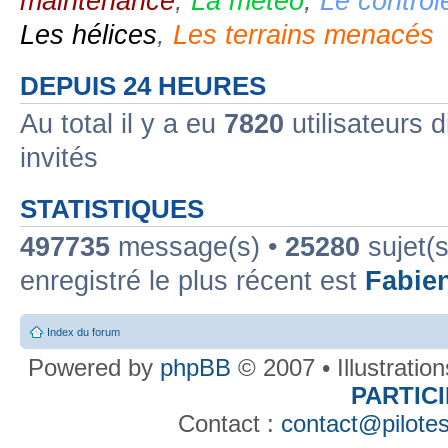
maintenance
,
La météo
,
Le contrôl
Les hélices
,
Les terrains menacés
DEPUIS 24 HEURES
Au total il y a eu
7820
utilisateurs d
invités
STATISTIQUES
497735
message(s) •
25280
sujet(s
enregistré le plus récent est
Fabie
Index du forum
Powered by
phpBB
© 2007 • Illustratio
PARTIC
Contact :
contact@pilotes