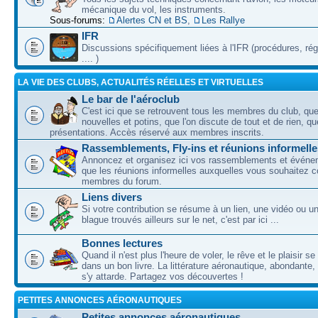
mécanique du vol, les instruments.
Sous-forums:
Alertes CN et BS
,
Les Rallye
IFR
Discussions spécifiquement liées à l'IFR (procédures, ré
.... )
LA VIE DES CLUBS, ACTUALITÉS RÉELLES ET VIRTUELLES
Le bar de l'aéroclub
C'est ici que se retrouvent tous les membres du club, qu
nouvelles et potins, que l'on discute de tout et de rien, que
présentations. Accès réservé aux membres inscrits.
Rassemblements, Fly-ins et réunions informelle
Annoncez et organisez ici vos rassemblements et événem
que les réunions informelles auxquelles vous souhaitez c
membres du forum.
Liens divers
Si votre contribution se résume à un lien, une vidéo ou 
blague trouvés ailleurs sur le net, c'est par ici ...
Bonnes lectures
Quand il n'est plus l'heure de voler, le rêve et le plaisir s
dans un bon livre. La littérature aéronautique, abondante,
s'y attarde. Partagez vos découvertes !
PETITES ANNONCES AÉRONAUTIQUES
Petites annonces aéronautiques