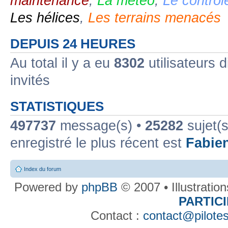
maintenance
,
La météo
,
Le contrôl
Les hélices
,
Les terrains menacés
DEPUIS 24 HEURES
Au total il y a eu
8302
utilisateurs d
invités
STATISTIQUES
497737
message(s) •
25282
sujet(s
enregistré le plus récent est
Fabie
Index du forum
Powered by
phpBB
© 2007 • Illustratio
PARTIC
Contact :
contact@pilotes