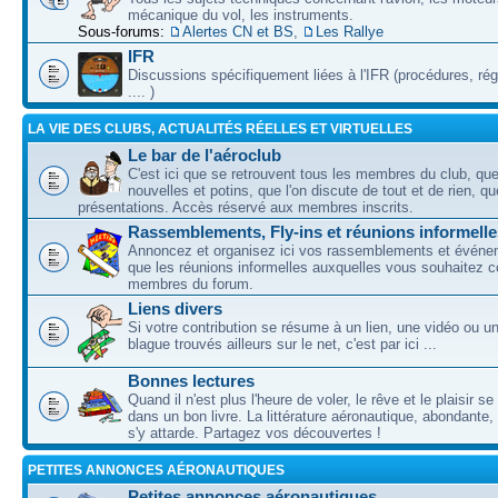
mécanique du vol, les instruments.
Sous-forums:
Alertes CN et BS
,
Les Rallye
IFR
Discussions spécifiquement liées à l'IFR (procédures, ré
.... )
LA VIE DES CLUBS, ACTUALITÉS RÉELLES ET VIRTUELLES
Le bar de l'aéroclub
C'est ici que se retrouvent tous les membres du club, qu
nouvelles et potins, que l'on discute de tout et de rien, que
présentations. Accès réservé aux membres inscrits.
Rassemblements, Fly-ins et réunions informelle
Annoncez et organisez ici vos rassemblements et événem
que les réunions informelles auxquelles vous souhaitez c
membres du forum.
Liens divers
Si votre contribution se résume à un lien, une vidéo ou 
blague trouvés ailleurs sur le net, c'est par ici ...
Bonnes lectures
Quand il n'est plus l'heure de voler, le rêve et le plaisir s
dans un bon livre. La littérature aéronautique, abondante,
s'y attarde. Partagez vos découvertes !
PETITES ANNONCES AÉRONAUTIQUES
Petites annonces aéronautiques