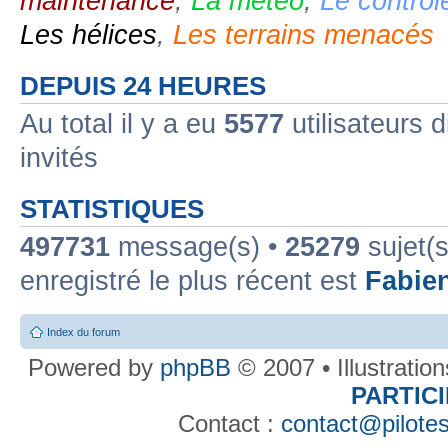
maintenance
,
La météo
,
Le contrôl
Les hélices
,
Les terrains menacés
DEPUIS 24 HEURES
Au total il y a eu
5577
utilisateurs d
invités
STATISTIQUES
497731
message(s) •
25279
sujet(s
enregistré le plus récent est
Fabie
Index du forum
Powered by
phpBB
© 2007 • Illustratio
PARTIC
Contact :
contact@pilotes