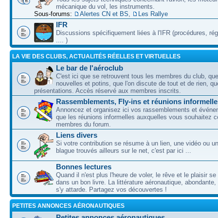
mécanique du vol, les instruments.
Sous-forums:
Alertes CN et BS
,
Les Rallye
IFR
Discussions spécifiquement liées à l'IFR (procédures, ré
.... )
LA VIE DES CLUBS, ACTUALITÉS RÉELLES ET VIRTUELLES
Le bar de l'aéroclub
C'est ici que se retrouvent tous les membres du club, qu
nouvelles et potins, que l'on discute de tout et de rien, que
présentations. Accès réservé aux membres inscrits.
Rassemblements, Fly-ins et réunions informelle
Annoncez et organisez ici vos rassemblements et événem
que les réunions informelles auxquelles vous souhaitez c
membres du forum.
Liens divers
Si votre contribution se résume à un lien, une vidéo ou 
blague trouvés ailleurs sur le net, c'est par ici ...
Bonnes lectures
Quand il n'est plus l'heure de voler, le rêve et le plaisir s
dans un bon livre. La littérature aéronautique, abondante,
s'y attarde. Partagez vos découvertes !
PETITES ANNONCES AÉRONAUTIQUES
Petites annonces aéronautiques