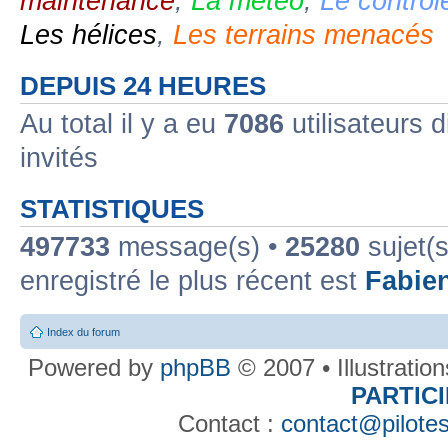
maintenance
,
La météo
,
Le contrôl
Les hélices
,
Les terrains menacés
DEPUIS 24 HEURES
Au total il y a eu
7086
utilisateurs d
invités
STATISTIQUES
497733
message(s) •
25280
sujet(s
enregistré le plus récent est
Fabie
Index du forum
Powered by
phpBB
© 2007 • Illustratio
PARTIC
Contact :
contact@pilotes