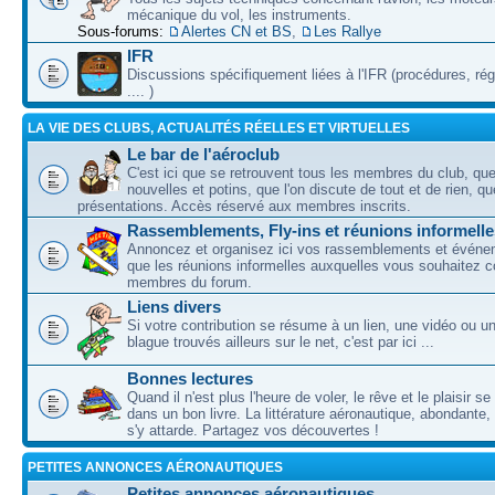
mécanique du vol, les instruments.
Sous-forums:
Alertes CN et BS
,
Les Rallye
IFR
Discussions spécifiquement liées à l'IFR (procédures, ré
.... )
LA VIE DES CLUBS, ACTUALITÉS RÉELLES ET VIRTUELLES
Le bar de l'aéroclub
C'est ici que se retrouvent tous les membres du club, qu
nouvelles et potins, que l'on discute de tout et de rien, que
présentations. Accès réservé aux membres inscrits.
Rassemblements, Fly-ins et réunions informelle
Annoncez et organisez ici vos rassemblements et événem
que les réunions informelles auxquelles vous souhaitez c
membres du forum.
Liens divers
Si votre contribution se résume à un lien, une vidéo ou 
blague trouvés ailleurs sur le net, c'est par ici ...
Bonnes lectures
Quand il n'est plus l'heure de voler, le rêve et le plaisir s
dans un bon livre. La littérature aéronautique, abondante,
s'y attarde. Partagez vos découvertes !
PETITES ANNONCES AÉRONAUTIQUES
Petites annonces aéronautiques