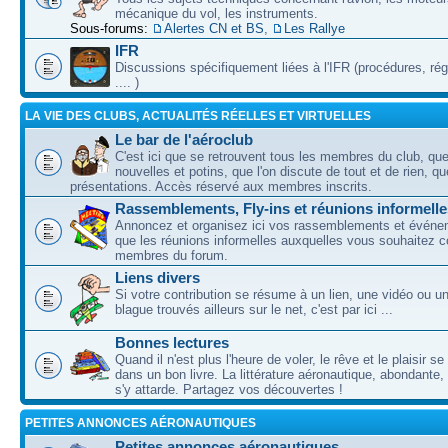
mécanique du vol, les instruments.
Sous-forums:
Alertes CN et BS
,
Les Rallye
IFR
Discussions spécifiquement liées à l'IFR (procédures, ré
.... )
LA VIE DES CLUBS, ACTUALITÉS RÉELLES ET VIRTUELLES
Le bar de l'aéroclub
C'est ici que se retrouvent tous les membres du club, qu
nouvelles et potins, que l'on discute de tout et de rien, que
présentations. Accès réservé aux membres inscrits.
Rassemblements, Fly-ins et réunions informelle
Annoncez et organisez ici vos rassemblements et événem
que les réunions informelles auxquelles vous souhaitez c
membres du forum.
Liens divers
Si votre contribution se résume à un lien, une vidéo ou 
blague trouvés ailleurs sur le net, c'est par ici ...
Bonnes lectures
Quand il n'est plus l'heure de voler, le rêve et le plaisir s
dans un bon livre. La littérature aéronautique, abondante,
s'y attarde. Partagez vos découvertes !
PETITES ANNONCES AÉRONAUTIQUES
Petites annonces aéronautiques