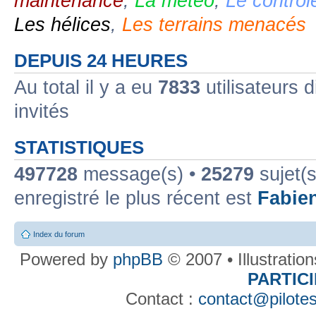
maintenance
,
La météo
,
Le contrôl
Les hélices
,
Les terrains menacés
DEPUIS 24 HEURES
Au total il y a eu
7833
utilisateurs d
invités
STATISTIQUES
497728
message(s) •
25279
sujet(s
enregistré le plus récent est
Fabie
Index du forum
Powered by
phpBB
© 2007 • Illustratio
PARTIC
Contact :
contact@pilotes