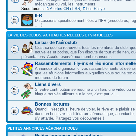
mécanique du vol, les instruments.
Sous-forums:
Alertes CN et BS
,
Les Rallye
IFR
Discussions spécifiquement liées à l'IFR (procédures, ré
.... )
LA VIE DES CLUBS, ACTUALITÉS RÉELLES ET VIRTUELLES
Le bar de l'aéroclub
C'est ici que se retrouvent tous les membres du club, qu
nouvelles et potins, que l'on discute de tout et de rien, que
présentations. Accès réservé aux membres inscrits.
Rassemblements, Fly-ins et réunions informelle
Annoncez et organisez ici vos rassemblements et événem
que les réunions informelles auxquelles vous souhaitez c
membres du forum.
Liens divers
Si votre contribution se résume à un lien, une vidéo ou 
blague trouvés ailleurs sur le net, c'est par ici ...
Bonnes lectures
Quand il n'est plus l'heure de voler, le rêve et le plaisir s
dans un bon livre. La littérature aéronautique, abondante,
s'y attarde. Partagez vos découvertes !
PETITES ANNONCES AÉRONAUTIQUES
Petites annonces aéronautiques