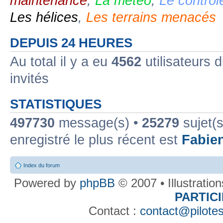
maintenance
,
La météo
,
Le contrôl
Les hélices
,
Les terrains menacés
DEPUIS 24 HEURES
Au total il y a eu
4562
utilisateurs d
invités
STATISTIQUES
497730
message(s) •
25279
sujet(s
enregistré le plus récent est
Fabie
Index du forum
Powered by
phpBB
© 2007 • Illustratio
PARTIC
Contact :
contact@pilotes