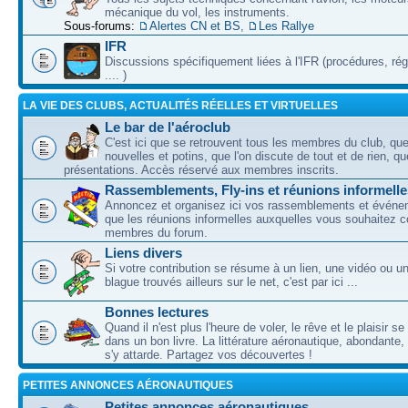
mécanique du vol, les instruments.
Sous-forums:
Alertes CN et BS
,
Les Rallye
IFR
Discussions spécifiquement liées à l'IFR (procédures, ré
.... )
LA VIE DES CLUBS, ACTUALITÉS RÉELLES ET VIRTUELLES
Le bar de l'aéroclub
C'est ici que se retrouvent tous les membres du club, qu
nouvelles et potins, que l'on discute de tout et de rien, que
présentations. Accès réservé aux membres inscrits.
Rassemblements, Fly-ins et réunions informelle
Annoncez et organisez ici vos rassemblements et événem
que les réunions informelles auxquelles vous souhaitez c
membres du forum.
Liens divers
Si votre contribution se résume à un lien, une vidéo ou 
blague trouvés ailleurs sur le net, c'est par ici ...
Bonnes lectures
Quand il n'est plus l'heure de voler, le rêve et le plaisir s
dans un bon livre. La littérature aéronautique, abondante,
s'y attarde. Partagez vos découvertes !
PETITES ANNONCES AÉRONAUTIQUES
Petites annonces aéronautiques