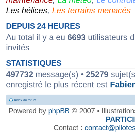
maintenance
,
La météo
,
Le contrôl
Les hélices
,
Les terrains menacés
DEPUIS 24 HEURES
Au total il y a eu
6693
utilisateurs d
invités
STATISTIQUES
497732
message(s) •
25279
sujet(s
enregistré le plus récent est
Fabie
Index du forum
Powered by
phpBB
© 2007 • Illustratio
PARTIC
Contact :
contact@pilotes