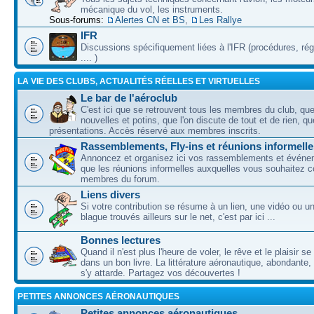
mécanique du vol, les instruments.
Sous-forums:
Alertes CN et BS
,
Les Rallye
IFR
Discussions spécifiquement liées à l'IFR (procédures, ré
.... )
LA VIE DES CLUBS, ACTUALITÉS RÉELLES ET VIRTUELLES
Le bar de l'aéroclub
C'est ici que se retrouvent tous les membres du club, qu
nouvelles et potins, que l'on discute de tout et de rien, que
présentations. Accès réservé aux membres inscrits.
Rassemblements, Fly-ins et réunions informelle
Annoncez et organisez ici vos rassemblements et événem
que les réunions informelles auxquelles vous souhaitez c
membres du forum.
Liens divers
Si votre contribution se résume à un lien, une vidéo ou 
blague trouvés ailleurs sur le net, c'est par ici ...
Bonnes lectures
Quand il n'est plus l'heure de voler, le rêve et le plaisir s
dans un bon livre. La littérature aéronautique, abondante,
s'y attarde. Partagez vos découvertes !
PETITES ANNONCES AÉRONAUTIQUES
Petites annonces aéronautiques