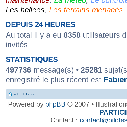
maintenance
,
La météo
,
Le contrôl
Les hélices
,
Les terrains menacés
DEPUIS 24 HEURES
Au total il y a eu
8358
utilisateurs d
invités
STATISTIQUES
497736
message(s) •
25281
sujet(s
enregistré le plus récent est
Fabie
Index du forum
Powered by
phpBB
© 2007 • Illustratio
PARTIC
Contact :
contact@pilotes