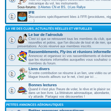
mécanique du vol, les instruments.
Sous-forums:
Alertes CN et BS
,
Les Rallye
IFR
Discussions spécifiquement liées à l'IFR (procédures, ré
.... )
LA VIE DES CLUBS, ACTUALITÉS RÉELLES ET VIRTUELLES
Le bar de l'aéroclub
C'est ici que se retrouvent tous les membres du club, qu
nouvelles et potins, que l'on discute de tout et de rien, que
présentations. Accès réservé aux membres inscrits.
Rassemblements, Fly-ins et réunions informelle
Annoncez et organisez ici vos rassemblements et événem
que les réunions informelles auxquelles vous souhaitez c
membres du forum.
Liens divers
Si votre contribution se résume à un lien, une vidéo ou 
blague trouvés ailleurs sur le net, c'est par ici ...
Bonnes lectures
Quand il n'est plus l'heure de voler, le rêve et le plaisir s
dans un bon livre. La littérature aéronautique, abondante,
s'y attarde. Partagez vos découvertes !
PETITES ANNONCES AÉRONAUTIQUES
Petites annonces aéronautiques