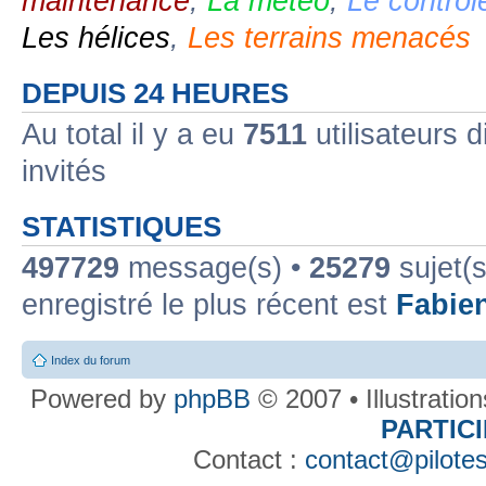
maintenance
,
La météo
,
Le contrôl
Les hélices
,
Les terrains menacés
DEPUIS 24 HEURES
Au total il y a eu
7511
utilisateurs d
invités
STATISTIQUES
497729
message(s) •
25279
sujet(s
enregistré le plus récent est
Fabie
Index du forum
Powered by
phpBB
© 2007 • Illustratio
PARTIC
Contact :
contact@pilotes