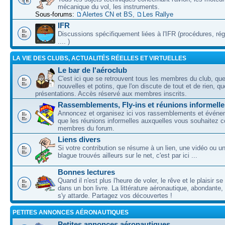
mécanique du vol, les instruments.
Sous-forums:
Alertes CN et BS
,
Les Rallye
IFR
Discussions spécifiquement liées à l'IFR (procédures, ré
.... )
LA VIE DES CLUBS, ACTUALITÉS RÉELLES ET VIRTUELLES
Le bar de l'aéroclub
C'est ici que se retrouvent tous les membres du club, qu
nouvelles et potins, que l'on discute de tout et de rien, que
présentations. Accès réservé aux membres inscrits.
Rassemblements, Fly-ins et réunions informelle
Annoncez et organisez ici vos rassemblements et événem
que les réunions informelles auxquelles vous souhaitez c
membres du forum.
Liens divers
Si votre contribution se résume à un lien, une vidéo ou 
blague trouvés ailleurs sur le net, c'est par ici ...
Bonnes lectures
Quand il n'est plus l'heure de voler, le rêve et le plaisir s
dans un bon livre. La littérature aéronautique, abondante,
s'y attarde. Partagez vos découvertes !
PETITES ANNONCES AÉRONAUTIQUES
Petites annonces aéronautiques