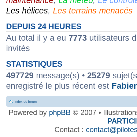
maintenance
,
La météo
,
Le contrôl
Les hélices
,
Les terrains menacés
DEPUIS 24 HEURES
Au total il y a eu
7773
utilisateurs d
invités
STATISTIQUES
497729
message(s) •
25279
sujet(s
enregistré le plus récent est
Fabie
Index du forum
Powered by
phpBB
© 2007 • Illustratio
PARTIC
Contact :
contact@pilotes