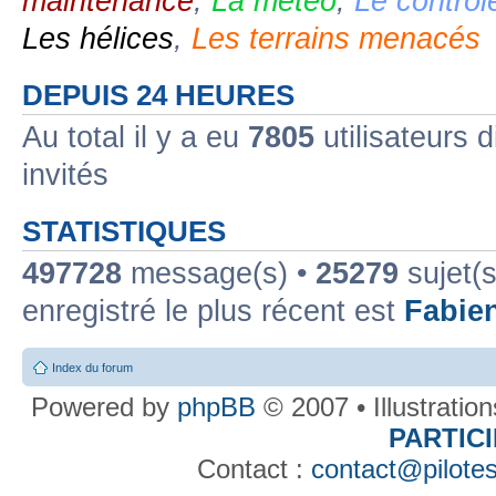
maintenance
,
La météo
,
Le contrôl
Les hélices
,
Les terrains menacés
DEPUIS 24 HEURES
Au total il y a eu
7805
utilisateurs d
invités
STATISTIQUES
497728
message(s) •
25279
sujet(s
enregistré le plus récent est
Fabie
Index du forum
Powered by
phpBB
© 2007 • Illustratio
PARTIC
Contact :
contact@pilotes