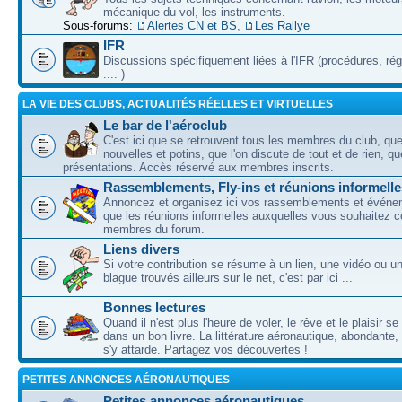
mécanique du vol, les instruments.
Sous-forums:
Alertes CN et BS
,
Les Rallye
IFR
Discussions spécifiquement liées à l'IFR (procédures, ré
.... )
LA VIE DES CLUBS, ACTUALITÉS RÉELLES ET VIRTUELLES
Le bar de l'aéroclub
C'est ici que se retrouvent tous les membres du club, qu
nouvelles et potins, que l'on discute de tout et de rien, que
présentations. Accès réservé aux membres inscrits.
Rassemblements, Fly-ins et réunions informelle
Annoncez et organisez ici vos rassemblements et événem
que les réunions informelles auxquelles vous souhaitez c
membres du forum.
Liens divers
Si votre contribution se résume à un lien, une vidéo ou 
blague trouvés ailleurs sur le net, c'est par ici ...
Bonnes lectures
Quand il n'est plus l'heure de voler, le rêve et le plaisir s
dans un bon livre. La littérature aéronautique, abondante,
s'y attarde. Partagez vos découvertes !
PETITES ANNONCES AÉRONAUTIQUES
Petites annonces aéronautiques