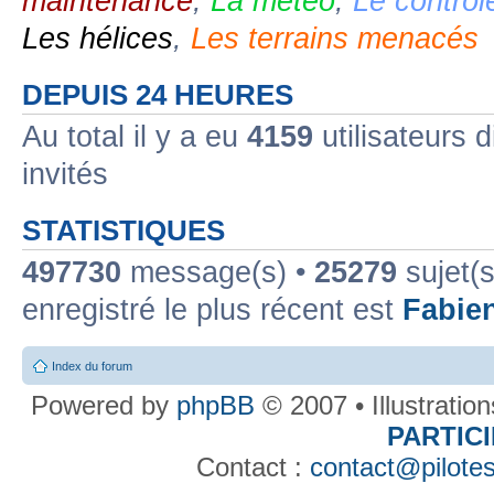
maintenance
,
La météo
,
Le contrôl
Les hélices
,
Les terrains menacés
DEPUIS 24 HEURES
Au total il y a eu
4159
utilisateurs d
invités
STATISTIQUES
497730
message(s) •
25279
sujet(s
enregistré le plus récent est
Fabie
Index du forum
Powered by
phpBB
© 2007 • Illustratio
PARTIC
Contact :
contact@pilotes