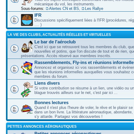
mécanique du vol, les instruments.
Sous-forums:
Alertes CN et BS
,
Les Rallye
IFR
Discussions spécifiquement liées à l'IFR (procédures, ré
.... )
LA VIE DES CLUBS, ACTUALITÉS RÉELLES ET VIRTUELLES
Le bar de l'aéroclub
C'est ici que se retrouvent tous les membres du club, qu
nouvelles et potins, que l'on discute de tout et de rien, que
présentations. Accès réservé aux membres inscrits.
Rassemblements, Fly-ins et réunions informelle
Annoncez et organisez ici vos rassemblements et événem
que les réunions informelles auxquelles vous souhaitez c
membres du forum.
Liens divers
Si votre contribution se résume à un lien, une vidéo ou 
blague trouvés ailleurs sur le net, c'est par ici ...
Bonnes lectures
Quand il n'est plus l'heure de voler, le rêve et le plaisir s
dans un bon livre. La littérature aéronautique, abondante,
s'y attarde. Partagez vos découvertes !
PETITES ANNONCES AÉRONAUTIQUES
Petites annonces aéronautiques